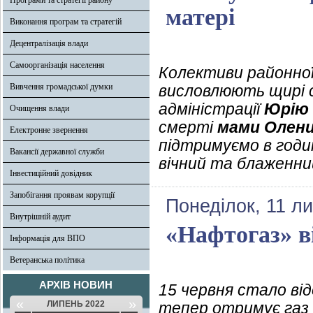
Програми та стратегії району
матері
Виконання програм та стратегій
Децентралізація влади
Самоорганізація населення
Колективи районної 
Вивчення громадської думки
висловлюють щирі с
адміністрації
Юрію
Очищення влади
смерті
мами Олени
Електронне звернення
підтримуємо в годи
Вакансії державної служби
вічний та блаженни
Інвестиційний довідник
Запобігання проявам корупції
Понеділок, 11 л
Внутрішній аудит
«Нафтогаз» в
Інформація для ВПО
Ветеранська політика
АРХІВ НОВИН
15 червня стало ві
«
»
ЛИПЕНЬ 2022
тепер отримує газ 