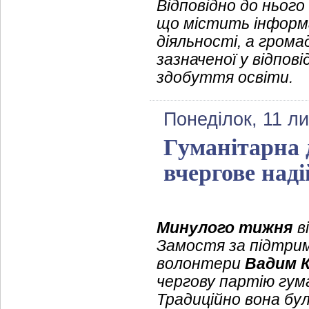
Відповідно до нього
що містить інформа
діяльності, а грома
зазначеної у відпов
здобуття освіти.
Понеділок, 11 л
Гуманітарна 
вчергове над
Минулого тижня
в
Замостя за підтримк
волонтери
Вадим 
чергову партію гум
Традиційно вона бу