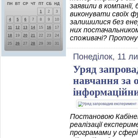
ПН
ВТ
СР
ЧТ
ПТ
СБ
НД
заявили в компанії,
1
2
3
виконувати своїх фу
4
5
6
7
8
9
10
залишилися без ен
11
12
13
14
15
16
17
них постачальником
18
19
20
21
22
23
24
споживачі? Пропону
25
26
27
28
29
30
31
Понеділок, 11 л
Уряд запрова
навчання за 
інформаційни
Постановою Кабіне
реалізації експерим
програмами у сфері