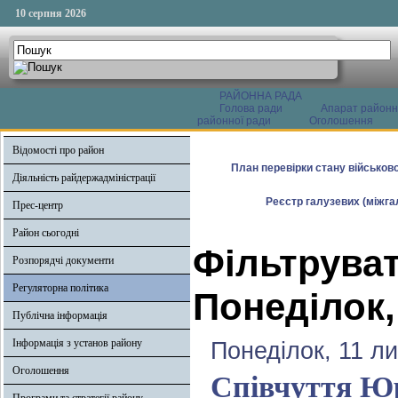
10 серпня 2026
РАЙОННА РАДА
Голова ради
Апарат районн
районної ради
Оголошення
Відомості про район
План перевірки стану військово
Діяльність райдержадміністрації
Реєстр галузевих (міжгал
Прес-центр
Район сьогодні
Фільтруват
Розпорядчі документи
Регуляторна політика
Понеділок,
Публічна інформація
Інформація з установ району
Понеділок, 11 л
Оголошення
Співчуття Ю