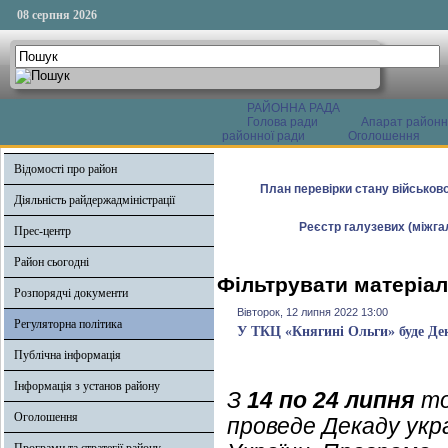
08 серпня 2026
РАЙОННА РАДА
Голова ради
Апарат районн
районної ради
Оголошення
Відомості про район
План перевірки стану військово
Діяльність райдержадміністрації
Реєстр галузевих (міжгал
Прес-центр
Район сьогодні
Фільтрувати матеріал
Розпорядчі документи
Вівторок, 12 липня 2022 13:00
Регуляторна політика
У ТКЦ «Княгині Ольги» буде Де
Публічна інформація
Інформація з установ району
З
14 по 24 липня
то
Оголошення
проведе Декаду укр