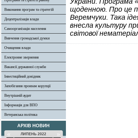
України. Програма 
Програми та стратегії району
щоденною. Про це п
Виконання програм та стратегій
Веремчуки. Така іде
Децентралізація влади
внесла культуру пр
Самоорганізація населення
світової нематеріа
Вивчення громадської думки
Очищення влади
Електронне звернення
Вакансії державної служби
Інвестиційний довідник
Запобігання проявам корупції
Внутрішній аудит
Інформація для ВПО
Ветеранська політика
АРХІВ НОВИН
«
»
ЛИПЕНЬ 2022