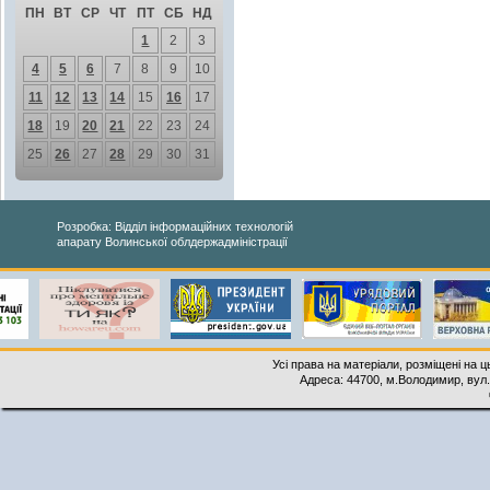
ПН
ВТ
СР
ЧТ
ПТ
СБ
НД
1
2
3
4
5
6
7
8
9
10
11
12
13
14
15
16
17
18
19
20
21
22
23
24
25
26
27
28
29
30
31
Розробка: Відділ інформаційних технологій
апарату Волинської облдержадміністрації
Усі права на матеріали, розміщені на 
Адреса: 44700, м.Володимир, вул. 