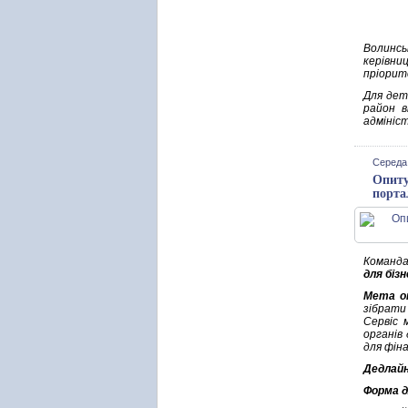
Волинсь
керівни
пріорит
Для дет
район в
адмініс
Середа,
Опиту
порта
Команда
для біз
Мета о
зібрати
Сервіс 
органів
для фіна
Дедлайн
Форма д