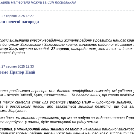
жити матеріали можна за цим посиланням
 27 серпня 2025 13:27
ли почесні нагороди
уючи відзначати внесок небайдужих жителів району в розвиток нашого краю
у допомогу Захисникам і Захисницям країни, начальник районної військової 
ктор Хиць
вручили сьогодні,
27 серпня
, нагороди тим, хто з тих чи інших
ності України.
 27 серпня 2025 12:33
мемо Прапор Надії
роти російського агресора має багато неофіційних символів, які увійшли
ю – острів Зміїний, Буча, «Азовсталь»… Та багато інших, що стали невід'єм
з таких символів стає для українців
Прапор Надії
– біло-чорне знамено,
ає в російському полоні або вважається зниклим безвісти, що був за
ками Маріуполя.
ючи його, ми голосно промовляємо, що ми не забули за жодного нашого Героя
хто перебуває у полоні, буде повернутий на рідну землю.
 серпня
, у
Міжнародний день зниклих безвісти
, начальник районної військов
іальних громад району, небайдужих мешканців нашого краю висловити сво