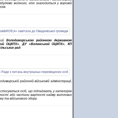
забудемо жодного, хто знаходиться у ворожій
оїв.
аний
Володимирською районною державною
кий ОЦКПХ»
,
ДУ «Волинський ОЦКПХ»
,
КП
сільських рад
.
димирській районній військовій адміністрації,
кі стосуються осіб, що підпадають у категорію
ртості або частини вартості найму житлових
ку та військового збору.