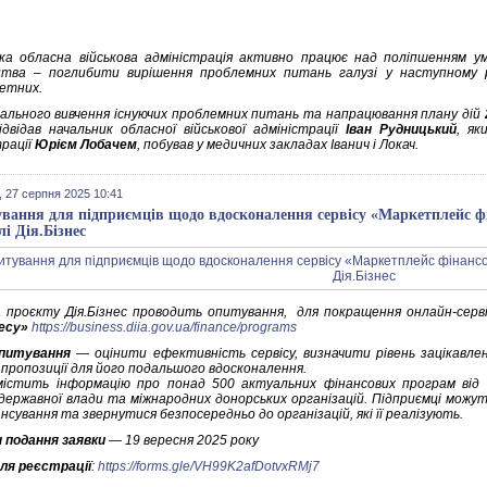
ка обласна військова адміністрація активно працює над поліпшенням умо
цтва – поглибити вирішення проблемних питань галузі у наступному 
етних.
ального вивчення існуючих проблемних питань та напрацювання плану дій
ідвідав начальник обласної військової адміністрації
Іван Рудницький
, як
трації
Юрієм Лобачем
, побував у медичних закладах Іванич і Локач.
 27 серпня 2025 10:41
вання для підприємців щодо вдосконалення сервісу «Маркетплейс фі
лі Дія.Бізнес
 проєкту Дія.Бізнес проводить опитування, для покращення онлайн-серв
несу»
https://business.diia.gov.ua/finance/programs
питування
— оцінити ефективність сервісу, визначити рівень зацікавле
 пропозиції для його подальшого вдосконалення.
містить інформацію про понад 500 актуальних фінансових програм від б
 державної влади та міжнародних донорських організацій. Підприємці мож
нсування та звернутися безпосередньо до організацій, які її реалізують.
 подання заявки
—
19 вересня 2025 року
ля реєстрації
:
https://forms.gle/VH99K2afDotvxRMj7