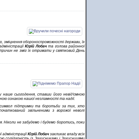
, зміцнення обороноспроможності держави, їх
адміністрації
Юрій Лобач
та голова районної
 причин не зміг їх отримати у святковий День
 у наше сьогодення, ставши його невід'ємною
ною ознакою нашої незламності та надії.
 символ підтримки та боротьби за тих, хто
початкований звільненими з ворожої неволі
. Ніколи не забудемо і будемо боротись, поки
ої адміністрації
Юрій Лобач
закликає владу всіх
ю солідарність із Захисниками і Захисницями