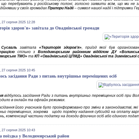
, що перебувають у російському полоні, голосно заявити всім, що ми не 
здійнявши у своїх громадах
Прапори Надії
– символ нашої надії і підтримки Гер
 27 серпня 2025 12:28
торія здоров'я» завітала до Оваднівської громади
о
Сусваль
завітала
«Територія здоров'я»
, приїзд якої був організов
трацією
спільно з
Володимирським районним відділом ДУ «Волинсь
имирське ТМО»
та
КП «Оваднівський ЦПМД»
Оваднівської та Зимнівської 
 27 серпня 2025 10:45
лось засідання Ради з питань внутрішньо переміщених осіб
ня
відбулось засідання Ради з питань внутрішньо переміщених осіб при Воло
одило в онлайн та офлайн режимах.
засідання його учасників було проінформовано про зміни в законодавстві, я
ньо переміщених, зокрема щодо порядку надання субсидій на оплату ва
нь, компенсації частини податку на доходи фізичних осіб або єдиного подат
 27 серпня 2025 10:43
а поїздка у Володимирський район