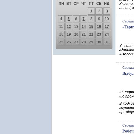
ПН
ВТ
СР
ЧТ
ПТ
СБ
НД
України
неволі, 
1
2
3
4
5
6
7
8
9
10
Середа,
11
12
13
14
15
16
17
«Тери
18
19
20
21
22
23
24
25
26
27
28
29
30
31
У сел
адмініс
«Волод
Середа,
Відбу
25 серп
що прох
В ході 
внутріш
приміще
Середа,
Робоч