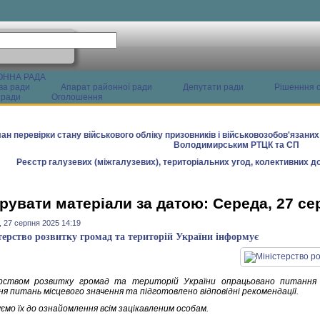
ОННА РАДА
ва ради
Апарат районної ради
Депутати ради
Рішенння с
 ради
Оголошення
ан перевірки стану військового обліку призовників і військовозобов'язани
Володимирським РТЦК та СП
Реєстр галузевих (міжгалузевих), територіальних угод, колективних до
рувати матеріали за датою: Середа, 27 се
 27 серпня 2025 14:19
терство розвитку громад та територій України інформує
рством розвитку громад та територій України опрацьовано питання 
ня питань місцевого значення та підготовлено відповідні рекомендації.
ємо їх до ознайомлення всім зацікавленим особам.