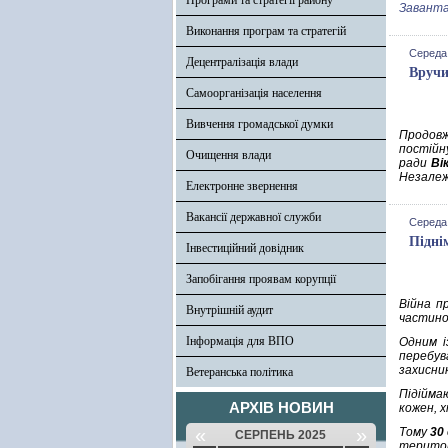
Програми та стратегії району
Заванта
Виконання програм та стратегій
Середа,
Децентралізація влади
Вручи
Самоорганізація населення
Вивчення громадської думки
Продовж
постійн
Очищення влади
ради
Ві
Незалеж
Електронне звернення
Вакансії державної служби
Середа,
Підні
Інвестиційний довідник
Запобігання проявам корупції
Війна п
Внутрішній аудит
частино
Інформація для ВПО
Одним і
перебув
захисни
Ветеранська політика
Підійма
АРХІВ НОВИН
кожен, 
«
»
Тому
30
СЕРПЕНЬ 2025
територ