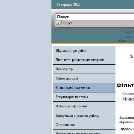
06 серпня 2026
РАЙ
Голо
районної
Відомості про район
Пл
Діяльність райдержадміністрації
Прес-центр
Район сьогодні
Фільт
Розпорядчі документи
Середа,
Регуляторна політика
Мініс
Публічна інформація
Інформація з установ району
Міністе
вирішен
Оголошення
Пропону