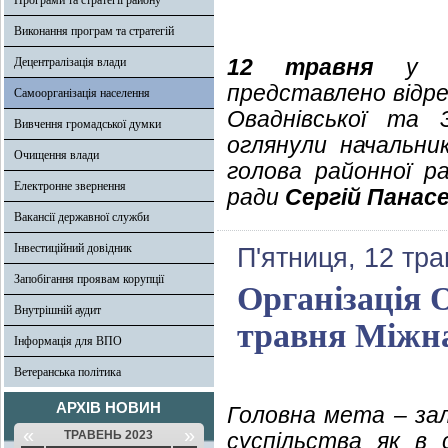
Програми та стратегії району
Виконання програм та стратегій
12 травня
у Ов
Децентралізація влади
представлено відр
Самоорганізація населення
Оваднівської та З
Вивчення громадської думки
оглянули начальник
Очищення влади
голова районної 
Електронне звернення
ради
Сергій Панас
Вакансії державної служби
Інвестиційний довідник
П'ятниця, 12 тра
Запобігання проявам корупції
Організація 
Внутрішній аудит
травня Міжна
Інформація для ВПО
Ветеранська політика
АРХІВ НОВИН
Головна мета – за
«
»
ТРАВЕНЬ 2023
суспільства як в 