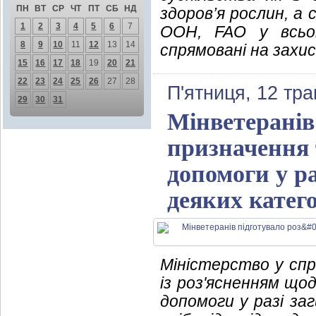
ПН
ВТ
СР
ЧТ
ПТ
СБ
НД
здоров’я рослин, а 
1
2
3
4
5
6
7
ООН, FAO у всьом
8
9
10
11
12
13
14
спрямовані на захи
15
16
17
18
19
20
21
22
23
24
25
26
27
28
П'ятниця, 12 тра
29
30
31
Мінветеранів
призначення 
допомоги у ра
деяких катего
Міністерство у спр
із роз'ясненням що
допомоги у разі заг