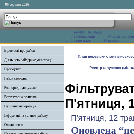
06 серпня 2026
РАЙОННА РАДА
Голова ради
Апарат районн
районної ради
Оголошення
Відомості про район
План перевірки стану військово
Діяльність райдержадміністрації
Реєстр галузевих (міжгал
Прес-центр
Район сьогодні
Фільтруват
Розпорядчі документи
Регуляторна політика
П'ятниця, 
Публічна інформація
Інформація з установ району
П'ятниця, 12 тра
Оголошення
Оновлена “п