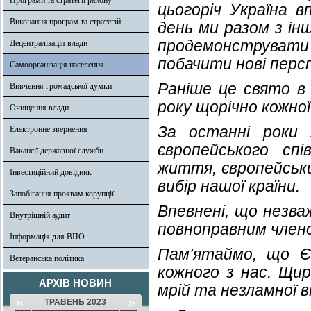
Програми та стратегії району
цьогоріч Україна 
Виконання програм та стратегій
день ми разом з і
продемонструвати 
Децентралізація влади
побачити нові перс
Самоорганізація населення
Раніше це свято в 
Вивчення громадської думки
року щорічно кожно
Очищення влади
За останні роки 
Електронне звернення
європейського сп
Вакансії державної служби
життя, європейськи
Інвестиційний довідник
вибір нашої країни.
Запобігання проявам корупції
Впевнені, що незва
Внутрішній аудит
повноправним член
Інформація для ВПО
Пам’ятаймо, що Є
Ветеранська політика
кожного з нас. Щир
АРХІВ НОВИН
мрій та незламної в
«
»
ТРАВЕНЬ 2023