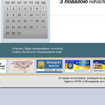
З
повагою
началь
ПН
ВТ
СР
ЧТ
ПТ
СБ
НД
1
2
3
4
5
6
7
8
9
10
11
12
13
14
15
16
17
18
19
20
21
22
23
24
25
26
27
28
29
30
31
Розробка: Відділ інформаційних технологій
апарату Волинської облдержадміністрації
Усі права на матеріали, розміщені на 
Адреса: 44700, м.Володимир, вул. 