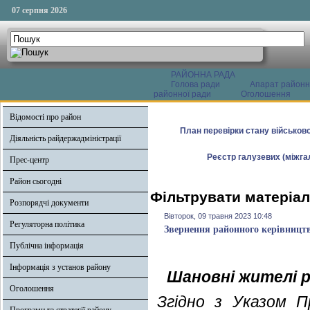
07 серпня 2026
РАЙОННА РАДА
Голова ради
Апарат районн
районної ради
Оголошення
Відомості про район
План перевірки стану військово
Діяльність райдержадміністрації
Реєстр галузевих (міжгал
Прес-центр
Район сьогодні
Фільтрувати матеріал
Розпорядчі документи
Вівторок, 09 травня 2023 10:48
Регуляторна політика
Звернення районного керівництв
Публічна інформація
Інформація з установ району
Шановні жителі 
Оголошення
Згідно з Указом П