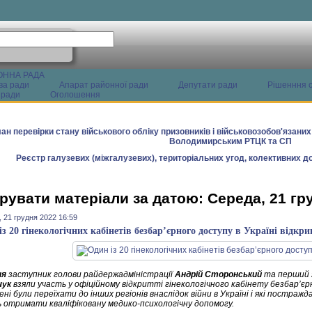
ОННА РАДА
ва ради
Апарат районної ради
Депутати ради
Рішенння с
 ради
Оголошення
ан перевірки стану військового обліку призовників і військовозобов'язани
Володимирським РТЦК та СП
Реєстр галузевих (міжгалузевих), територіальних угод, колективних до
рувати матеріали за датою: Середа, 21 гр
 21 грудня 2022 16:59
із 20 гінекологічних кабінетів безбар’єрного доступу в Україні від
ня
заступник голови райдержадміністрації
Андрій Сторонський
та перший 
чук
взяли участь у офіційному відкритті гінекологічного кабінету безбар’єрн
ені були переїхати до інших регіонів внаслідок війни в Україні і які постра
 отримати кваліфіковану медико-психологічну допомогу.