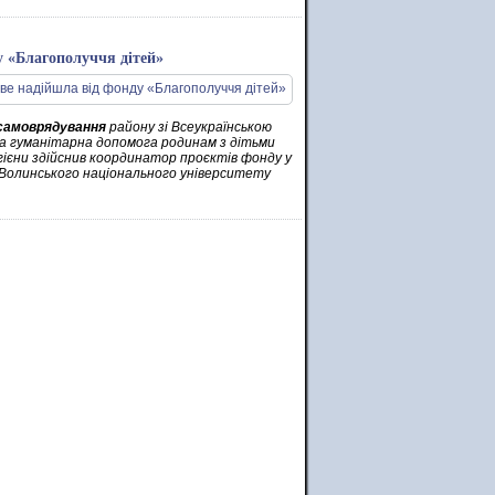
у «Благополуччя дітей»
 самоврядування
району зі Всеукраїнською
а гуманітарна допомога родинам з дітьми
гієни здійснив координатор проєктів фонду у
 Волинського національного університету