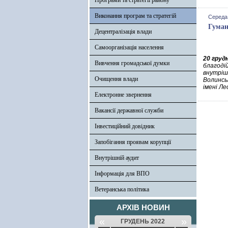
Програми та стратегії району
Виконання програм та стратегій
Середа,
Гуман
Децентралізація влади
Самоорганізація населення
20 груд
Вивчення громадської думки
благоді
внутріш
Очищення влади
Волинсь
імені Ле
Електронне звернення
Вакансії державної служби
Інвестиційний довідник
Запобігання проявам корупції
Внутрішній аудит
Інформація для ВПО
Ветеранська політика
АРХІВ НОВИН
«
»
ГРУДЕНЬ 2022