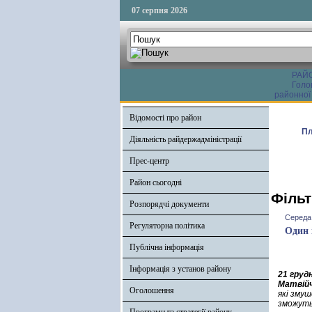
07 серпня 2026
РАЙ
Голо
районної
Відомості про район
Пл
Діяльність райдержадміністрації
Прес-центр
Район сьогодні
Фільт
Розпорядчі документи
Середа,
Регуляторна політика
Один 
Публічна інформація
Інформація з установ району
21 груд
Матвій
Оголошення
які змуш
зможуть