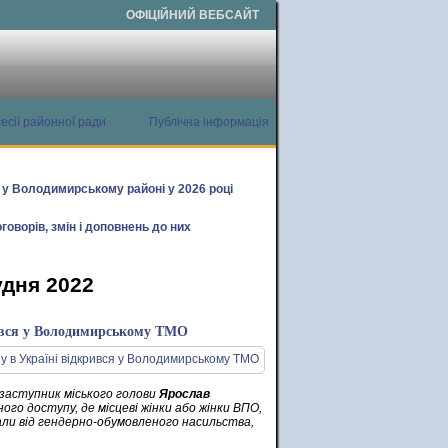
ОФІЦІЙНИЙ ВЕБСАЙТ
есії районної ради
Публічна інформація
х у Володимирському районі у 2026 році
говорів, змін і доповнень до них
удня 2022
крився у Володимирському ТМО
заступник міського голови
Ярослав
ого доступу, де місцеві жінки або жінки ВПО,
ждали від гендерно-обумовленого насильства,