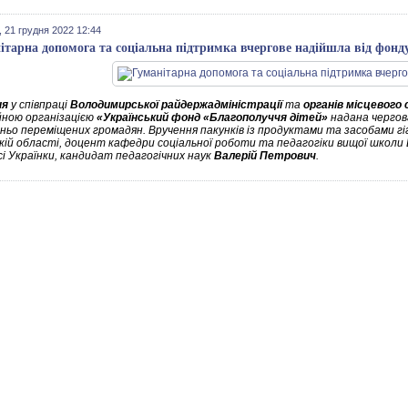
 21 грудня 2022 12:44
ітарна допомога та соціальна підтримка вчергове надійшла від фонд
ня
у співпраці
Володимирської райдержадміністрації
та
органів місцевого
йною організацією
«Український фонд «Благополуччя дітей»
надана чергов
ньо переміщених громадян. Вручення пакунків із продуктами та засобами гі
кій області,
доцент
кафедри соціальної роботи та педагогіки вищої школи
сі Українки, кандидат педагогічних наук
Валерій Петрович
.