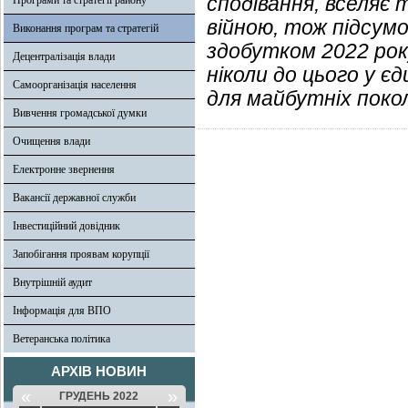
сподівання, вселяє 
Програми та стратегії району
війною, тож підсумо
Виконання програм та стратегій
здобутком 2022 року
Децентралізація влади
ніколи до цього у є
Самоорганізація населення
для майбутніх покол
Вивчення громадської думки
Очищення влади
Електронне звернення
Вакансії державної служби
Інвестиційний довідник
Запобігання проявам корупції
Внутрішній аудит
Інформація для ВПО
Ветеранська політика
АРХІВ НОВИН
«
»
ГРУДЕНЬ 2022