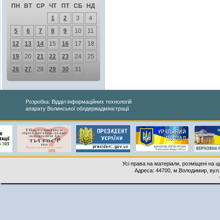
ПН
ВТ
СР
ЧТ
ПТ
СБ
НД
1
2
3
4
5
6
7
8
9
10
11
12
13
14
15
16
17
18
19
20
21
22
23
24
25
26
27
28
29
30
31
Розробка: Відділ інформаційних технологій
апарату Волинської облдержадміністрації
Усі права на матеріали, розміщені на 
Адреса: 44700, м.Володимир, вул. 