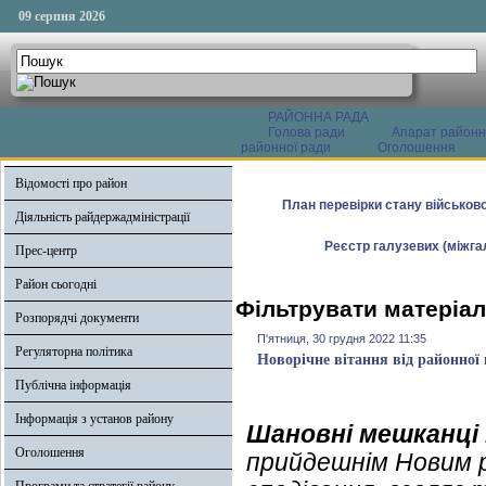
09 серпня 2026
РАЙОННА РАДА
Голова ради
Апарат районн
районної ради
Оголошення
Відомості про район
План перевірки стану військово
Діяльність райдержадміністрації
Реєстр галузевих (міжгал
Прес-центр
Район сьогодні
Фільтрувати матеріал
Розпорядчі документи
П'ятниця, 30 грудня 2022 11:35
Регуляторна політика
Новорічне вітання від районної
Публічна інформація
Інформація з установ району
Шановні мешканці
Оголошення
прийдешнім Новим ро