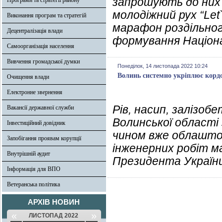
запрошують до них 
Програми та стратегії району
молодіжний рух “Let`
Виконання програм та стратегій
марафон роздільного
Децентралізація влади
формування Націона
Самоорганізація населення
Вивчення громадської думки
Понеділок, 14 листопада 2022 10:24
Волинь системно укріплює кордо
Очищення влади
Електронне звернення
Рів, насип, залізо
Вакансії державної служби
Волинської області 
Інвестиційний довідник
чином вже облаштов
Запобігання проявам корупції
інженерних робіт м
Внутрішній аудит
Президента Україн
Інформація для ВПО
Ветеранська політика
АРХІВ НОВИН
«
»
ЛИСТОПАД 2022