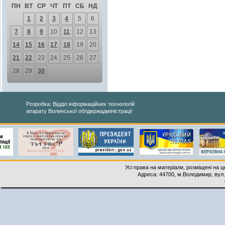
ПН
ВТ
СР
ЧТ
ПТ
СБ
НД
1
2
3
4
5
6
7
8
9
10
11
12
13
14
15
16
17
18
19
20
21
22
23
24
25
26
27
28
29
30
Розробка: Відділ інформаційних технологій
апарату Волинської облдержадміністрації
Усі права на матеріали, розміщені на 
Адреса: 44700, м.Володимир, вул. 