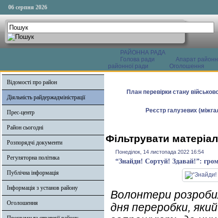
06 серпня 2026
РАЙОННА РАДА
Голова ради
Апарат районн
районної ради
Оголошення
Відомості про район
План перевірки стану військово
Діяльність райдержадміністрації
Реєстр галузевих (міжгал
Прес-центр
Район сьогодні
Фільтрувати матеріал
Розпорядчі документи
Понеділок, 14 листопада 2022 16:54
Регуляторна політика
“Знайди! Сортуй! Здавай!”: гро
Публічна інформація
Інформація з установ району
Волонтери розробил
Оголошення
дня переробки, яки