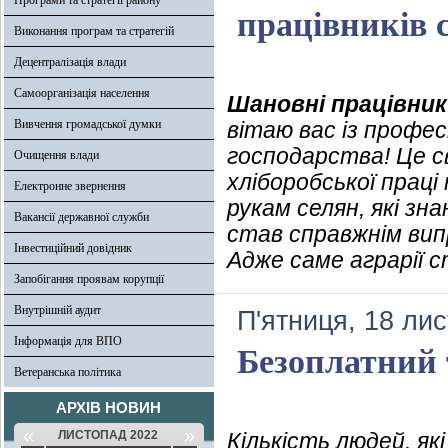
Програми та стратегії району
працівників 
Виконання програм та стратегій
Децентралізація влади
Самоорганізація населення
Шановні працівник
Вивчення громадської думки
вітаю вас із профес
господарства! Це с
Очищення влади
хліборобської праці
Електронне звернення
рукам селян, які зн
Вакансії державної служби
став справжнім вип
Інвестиційний довідник
Адже саме аграрії 
Запобігання проявам корупції
Внутрішній аудит
П'ятниця, 18 ли
Інформація для ВПО
Безоплатний 
Ветеранська політика
АРХІВ НОВИН
«
»
ЛИСТОПАД 2022
Кількість людей, як