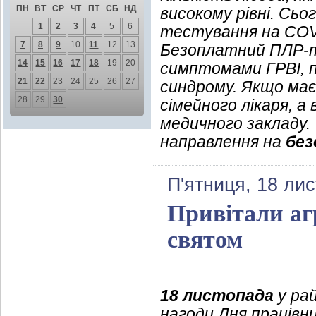
ПН
ВТ
СР
ЧТ
ПТ
СБ
НД
високому рівні. Сь
1
2
3
4
5
6
тестування на COVI
7
8
9
10
11
12
13
Безоплатний ПЛР-т
14
15
16
17
18
19
20
симптомами ГРВІ, п
21
22
23
24
25
26
27
синдрому. Якщо має
28
29
30
сімейного лікаря, а
медичного закладу.
направлення на
без
П'ятниця, 18 ли
Привітали аг
святом
18 листопада
у рай
нагоди Дня працівни