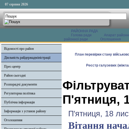
07 серпня 2026
РАЙОННА РАДА
Голова ради
Апарат районн
районної ради
Оголошення
Відомості про район
План перевірки стану військово
Діяльність райдержадміністрації
Реєстр галузевих (міжгал
Прес-центр
Район сьогодні
Фільтруват
Розпорядчі документи
Регуляторна політика
П'ятниця, 
Публічна інформація
Інформація з установ району
П'ятниця, 18 ли
Оголошення
Вітання нача