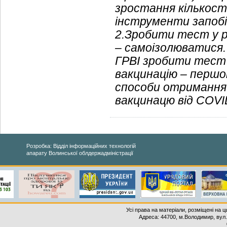
зростання кількості
інструменти запоб
2.Зробити тест у ра
– самоізолюватися.
ГРВІ зробити тест
вакцинацію – першо
способи отримання
вакцинацю від COV
Розробка: Відділ інформаційних технологій
апарату Волинської облдержадміністрації
Усі права на матеріали, розміщені на 
Адреса: 44700, м.Володимир, вул. 