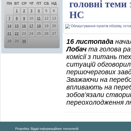
головні теми 
ПН
ВТ
СР
ЧТ
ПТ
СБ
НД
1
2
3
4
5
6
НС
7
8
9
10
11
12
13
14
15
16
17
18
19
20
21
22
23
24
25
26
27
16 листопада
начал
28
29
30
Лобач
та голова р
комісії з питань те
ситуацій обговорил
першочергових завд
Зважаючи на переб
впливають на переб
зобов’язали створи
переохолодження л
Розробка: Відділ інформаційних технологій