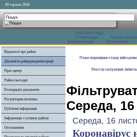
09 серпня 2026
РАЙОННА РАДА
Голова ради
Апарат районн
районної ради
Оголошення
Відомості про район
План перевірки стану військово
Діяльність райдержадміністрації
Реєстр галузевих (міжгал
Прес-центр
Район сьогодні
Фільтруват
Розпорядчі документи
Регуляторна політика
Середа, 16
Публічна інформація
Інформація з установ району
Середа, 16 лист
Оголошення
Коронавірус 