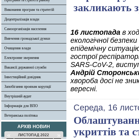
Програми та стратегії району
закликають з
Виконання програм та стратегій
Децентралізація влади
Самоорганізація населення
16 листопада
в хо
Вивчення громадської думки
екологічної безпеки
епідемічну ситуаці
Очищення влади
гострої респіратор
Електронне звернення
SARS-CoV-2, виступ
Вакансії державної служби
Андрій Сторонськ
Інвестиційний довідник
хвороба досі не зни
Запобігання проявам корупції
вересні.
Внутрішній аудит
Середа, 16 лист
Інформація для ВПО
Ветеранська політика
Облаштування
АРХІВ НОВИН
укриттів та с
«
»
ЛИСТОПАД 2022