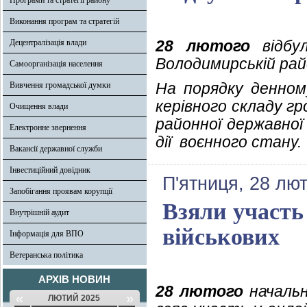
Програми та стратегії району
Виконання програм та стратегій
28 лютого
відбул
Децентралізація влади
Володимирській райо
Самоорганізація населення
На порядку денном
Вивчення громадської думки
керівного складу г
Очищення влади
районної державної
Електронне звернення
дії воєнного стану.
Вакансії державної служби
Інвестиційний довідник
П'ятниця, 28 лют
Запобігання проявам корупції
Взяли участь 
Внутрішній аудит
військових
Інформація для ВПО
Ветеранська політика
АРХІВ НОВИН
28 лютого
начальн
«
»
ЛЮТИЙ 2025