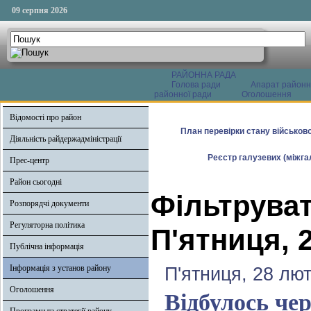
09 серпня 2026
РАЙОННА РАДА
Голова ради
Апарат районн
районної ради
Оголошення
Відомості про район
План перевірки стану військово
Діяльність райдержадміністрації
Реєстр галузевих (міжгал
Прес-центр
Район сьогодні
Фільтруват
Розпорядчі документи
Регуляторна політика
П'ятниця, 
Публічна інформація
Інформація з установ району
П'ятниця, 28 лют
Оголошення
Відбулось чер