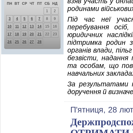
взяв участь у онла
ПН
ВТ
СР
ЧТ
ПТ
СБ
НД
родинами військови
1
2
Під час неї учас
3
4
5
6
7
8
9
перебування осіб
10
11
12
13
14
15
16
юридичних наслідк
17
18
19
20
21
22
23
підтримка родин з
24
25
26
27
28
органів влади, пільг
безвісти, надання 
та особам, що пове
навчальних закладах
За результатами н
доручення й визначе
П'ятниця, 28 лют
Держпродспо
ОТРИМАТИ 