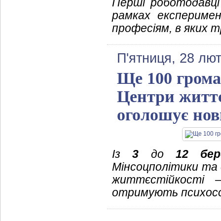
Перші роботодавці
рамках експеримен
професіям, в яких 
П'ятниця, 28 лют
Ще 100 грома
Центри життє
оголошує нов
Із
3
до
12 бер
Мінсоцполітики та 
життєстійкості 
отримують психосо