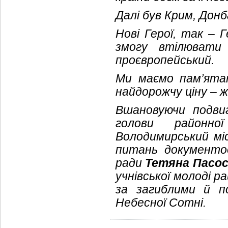
Далі був Крим, Дон
Нові Герої, так – 
змогу втілювати 
проєвропейський.
Ми маємо пам’ята
найдорожчу ціну – 
Вшановуючи подви
голови районно
Володимирський мі
питань документооб
ради
Тетяна Пасо
учнівської молоді р
за загиблими й п
Небесної Сотні.