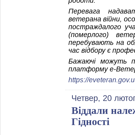
роботи.
Перевага надав
ветерана війни, ос
постраждалого учас
(померлого) вете
перебувають на об
час відбору є профе
Бажаючі можуть п
платформу е-Ветер
https://eveteran.gov.
Четвер, 20 люто
Віддали нале
Гідності