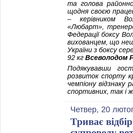
та голова районн
щодня своєю праце
– керівником Во
«Любарт», трене
Федерації боксу Во
вихованцем, що нещ
України з боксу сере
92 кг
Всеволодом 
Подякувавши гос
розвиток спорту кр
чемпіону відзнаку 
спортивних, так і 
Четвер, 20 люто
Триває відбір
супроводу вет