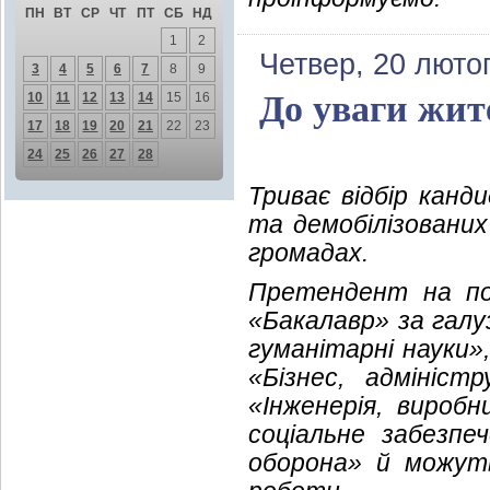
ПН
ВТ
СР
ЧТ
ПТ
СБ
НД
1
2
Четвер, 20 люто
3
4
5
6
7
8
9
До уваги жит
10
11
12
13
14
15
16
17
18
19
20
21
22
23
24
25
26
27
28
Триває відбір канд
та демобілізованих 
громадах.
Претендент на по
«Бакалавр» за гал
гуманітарні науки»
«Бізнес, адмініст
«Інженерія, вироб
соціальне забезпе
оборона» й можут