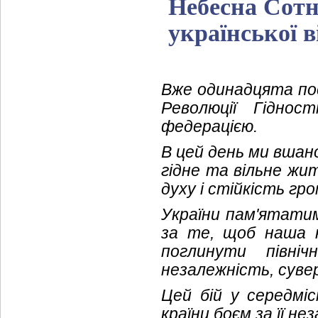
Небесна Сотня
української 
Вже одинадцята посп
Революції Гіднос
федерацією.
В цей день ми вшан
гідне та вільне жит
духу і стійкість гр
України пам'ятатим
за те, щоб наша к
поглинути північ
незалежність, суве
Цей бій у середміс
країни боєм за її не