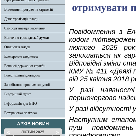
Програми та стратегії району
отримувати п
Виконання програм та стратегій
Децентралізація влади
Самоорганізація населення
Повідомлення з Ел
Вивчення громадської думки
кодом підтверджен
лютого 2025 рок
Очищення влади
залишаться як гар
Електронне звернення
Відповідні зміни с
Вакансії державної служби
КМУ № 411 «Деякі 
Інвестиційний довідник
від 25 квітня 2018 р
Запобігання проявам корупції
У разі наявност
Внутрішній аудит
першочергово надс
Інформація для ВПО
У разі відсутності
Ветеранська політика
Наступним етапом
АРХІВ НОВИН
пуш повідомлен
«
»
ЛЮТИЙ 2025
проінформуємо.