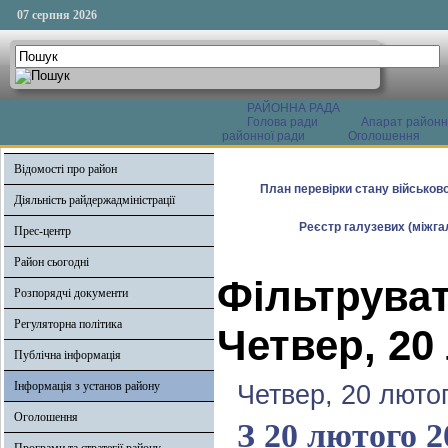
07 серпня 2026
РАЙОННА РАДА
Голова ради
Апарат районн
районної ради
Оголошення
Відомості про район
План перевірки стану військово
Діяльність райдержадміністрації
Реєстр галузевих (міжгал
Прес-центр
Район сьогодні
Фільтруват
Розпорядчі документи
Регуляторна політика
Четвер, 20
Публічна інформація
Інформація з установ району
Четвер, 20 люто
Оголошення
З 20 лютого 