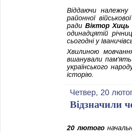
Віддаючи належну 
районної військово
ради
Віктор Хиць
одинадцятій річниц
сьогодні у Іваничівс
Хвилиною мовчанн
вшанували пам'ять 
українського наро
історію.
Четвер, 20 люто
Відзначили ч
20 лютого
начальн