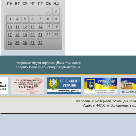
ПН
ВТ
СР
ЧТ
ПТ
СБ
НД
1
2
3
4
5
6
7
8
9
10
11
12
13
14
15
16
17
18
19
20
21
22
23
24
25
26
27
28
Розробка: Відділ інформаційних технологій
апарату Волинської облдержадміністрації
Усі права на матеріали, розміщені на 
Адреса: 44700, м.Володимир, вул. 