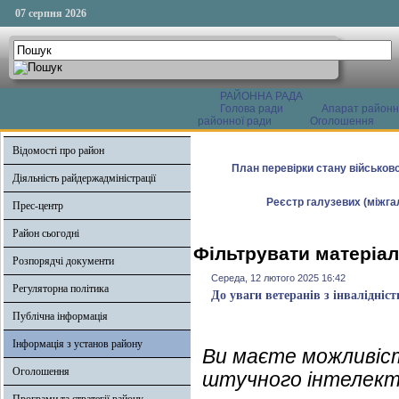
07 серпня 2026
РАЙОННА РАДА
Голова ради
Апарат районн
районної ради
Оголошення
Відомості про район
План перевірки стану військово
Діяльність райдержадміністрації
Реєстр галузевих (міжгал
Прес-центр
Район сьогодні
Фільтрувати матеріал
Розпорядчі документи
Середа, 12 лютого 2025 16:42
Регуляторна політика
До уваги ветеранів з інвалідніс
Публічна інформація
Інформація з установ району
Ви маєте можливіст
Оголошення
штучного інтелект