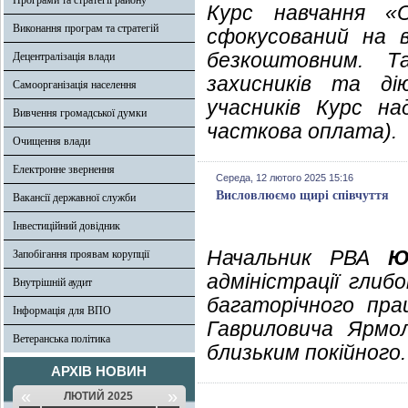
Програми та стратегії району
Курс навчання «
Виконання програм та стратегій
сфокусований на в
безкоштовним. Т
Децентралізація влади
захисників та ді
Самоорганізація населення
учасників Курс на
Вивчення громадської думки
часткова оплата).
Очищення влади
Електронне звернення
Середа, 12 лютого 2025 15:16
Висловлюємо щирі співчуття
Вакансії державної служби
Інвестиційний довідник
Начальник РВА
Ю
Запобігання проявам корупції
адміністрації гли
Внутрішній аудит
багаторічного пра
Інформація для ВПО
Гавриловича Ярмо
Ветеранська політика
близьким покійного.
АРХІВ НОВИН
«
»
ЛЮТИЙ 2025