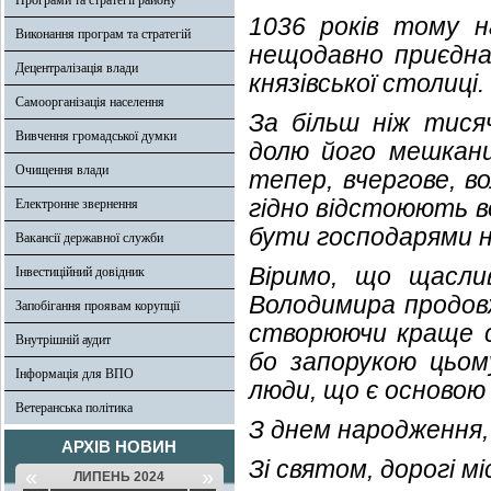
Програми та стратегії району
1036 років тому 
Виконання програм та стратегій
нещодавно приєдна
Децентралізація влади
князівської столиці
Самоорганізація населення
За більш ніж тися
Вивчення громадської думки
долю його мешканці
Очищення влади
тепер, вчергове, в
гідно відстоюють во
Електронне звернення
бути господарями на
Вакансії державної служби
Віримо, що щасли
Інвестиційний довідник
Володимира продовж
Запобігання проявам корупції
створюючи краще с
Внутрішній аудит
бо запорукою цьом
Інформація для ВПО
люди, що є основою 
Ветеранська політика
З днем народження,
АРХІВ НОВИН
Зі святом, дорогі м
«
»
ЛИПЕНЬ 2024