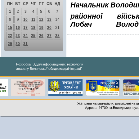
Начальник Володи
ПН
ВТ
СР
ЧТ
ПТ
СБ
НД
1
2
3
4
5
6
7
районної війс
8
9
10
11
12
13
14
Лобач
Володи
15
16
17
18
19
20
21
22
23
24
25
26
27
28
29
30
31
Розробка: Відділ інформаційних технологій
апарату Волинської облдержадміністрації
Усі права на матеріали, розміщені на 
Адреса: 44700, м.Володимир, вул. 