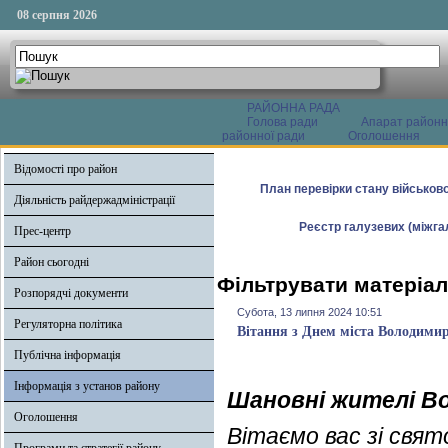
08 серпня 2026
РАЙОННА РАДА
Голова ради
Апарат районн
районної ради
Оголошення
Відомості про район
План перевірки стану військово
Діяльність райдержадміністрації
Реєстр галузевих (міжгал
Прес-центр
Район сьогодні
Фільтрувати матеріал
Розпорядчі документи
Субота, 13 липня 2024 10:51
Регуляторна політика
Вітання з Днем міста Володими
Публічна інформація
Інформація з установ району
Шановні жителі В
Оголошення
Вітаємо вас зі свят