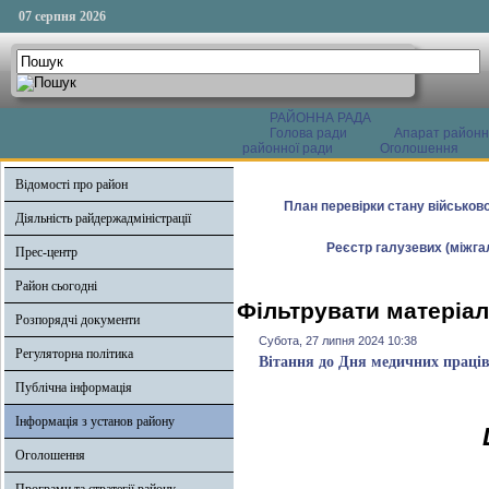
07 серпня 2026
РАЙОННА РАДА
Голова ради
Апарат районн
районної ради
Оголошення
Відомості про район
План перевірки стану військово
Діяльність райдержадміністрації
Реєстр галузевих (міжгал
Прес-центр
Район сьогодні
Фільтрувати матеріал
Розпорядчі документи
Субота, 27 липня 2024 10:38
Регуляторна політика
Вітання до Дня медичних праці
Публічна інформація
Інформація з установ району
Оголошення