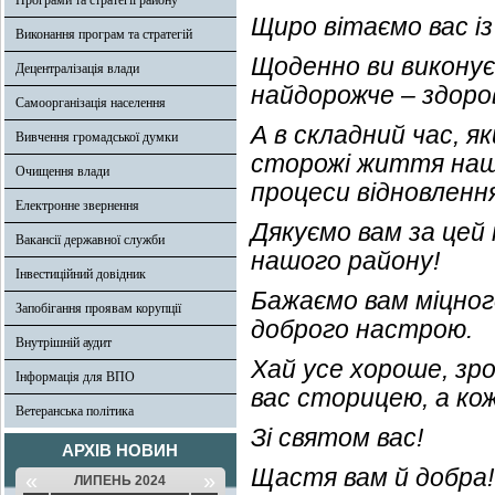
Програми та стратегії району
Щиро вітаємо вас і
Виконання програм та стратегій
Щоденно ви виконує
Децентралізація влади
найдорожче – здоров
Самоорганізація населення
А в складний час, я
Вивчення громадської думки
сторожі життя наши
Очищення влади
процеси відновлення 
Електронне звернення
Дякуємо вам за цей 
Вакансії державної служби
нашого району!
Інвестиційний довідник
Бажаємо вам міцного
Запобігання проявам корупції
доброго настрою.
Внутрішній аудит
Хай усе хороше, зр
Інформація для ВПО
вас сторицею, а к
Ветеранська політика
Зі святом вас!
АРХІВ НОВИН
Щастя вам й добра!
«
»
ЛИПЕНЬ 2024