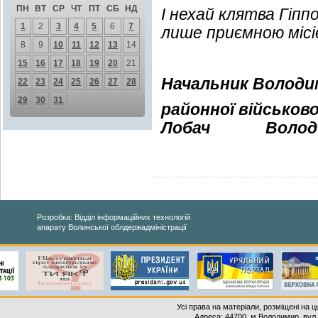
ПН
ВТ
СР
ЧТ
ПТ
СБ
НД
І нехай клятва Гіпп
1
2
3
4
5
6
7
лише приємною місі
8
9
10
11
12
13
14
15
16
17
18
19
20
21
Начальник Володи
22
23
24
25
26
27
28
29
30
31
районної військово
Лобач
Володи
Розробка: Відділ інформаційних технологій
апарату Волинської облдержадміністрації
Усі права на матеріали, розміщені на 
Адреса: 44700, м.Володимир, вул. 