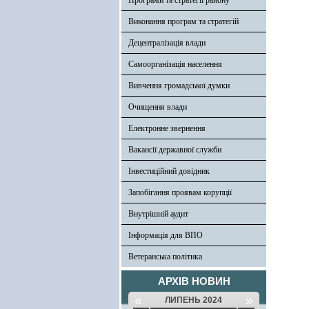
Програми та стратегії району
Виконання програм та стратегій
Децентралізація влади
Самоорганізація населення
Вивчення громадської думки
Очищення влади
Електронне звернення
Вакансії державної служби
Інвестиційний довідник
Запобігання проявам корупції
Внутрішній аудит
Інформація для ВПО
Ветеранська політика
АРХІВ НОВИН
«
»
ЛИПЕНЬ 2024