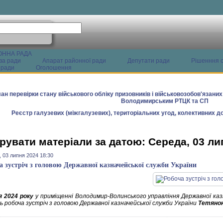
ОННА РАДА
ва ради
Апарат районної ради
Депутати ради
Рішенння с
 ради
Оголошення
ан перевірки стану військового обліку призовників і військовозобов'язани
Володимирським РТЦК та СП
Реєстр галузевих (міжгалузевих), територіальних угод, колективних до
рувати матеріали за датою: Середа, 03 ли
 03 липня 2024 18:30
а зустріч з головою Державної казначейської служби України
я 2024 року
у приміщенні Володимир-Волинського управління Державної каз
ь робоча зустріч з головою Державної казначейської служби України
Тетяно