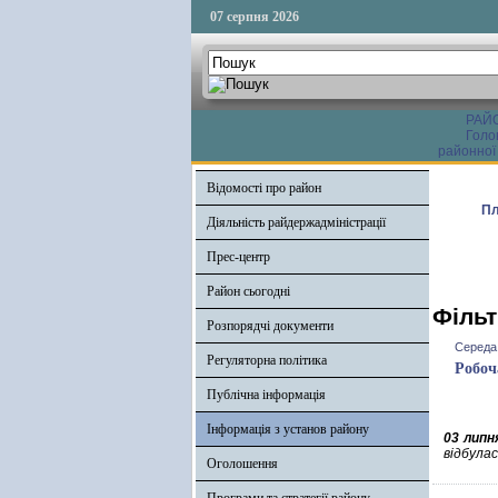
07 серпня 2026
РАЙ
Голо
районної
Відомості про район
Пл
Діяльність райдержадміністрації
Прес-центр
Район сьогодні
Фільт
Розпорядчі документи
Середа,
Регуляторна політика
Робоч
Публічна інформація
Інформація з установ району
03 липн
відбулас
Оголошення