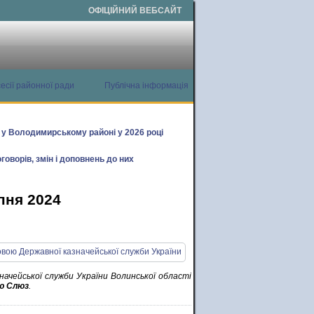
ОФІЦІЙНИЙ ВЕБСАЙТ
есії районної ради
Публічна інформація
х у Володимирському районі у 2026 році
говорів, змін і доповнень до них
пня 2024
начейської служби України Волинської області
ю
Слюз
.