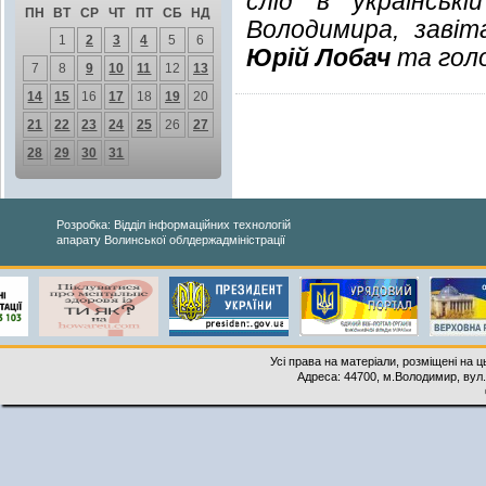
слід в українські
ПН
ВТ
СР
ЧТ
ПТ
СБ
НД
Володимира, завіта
1
2
3
4
5
6
Юрій Лобач
та голо
7
8
9
10
11
12
13
14
15
16
17
18
19
20
21
22
23
24
25
26
27
28
29
30
31
Розробка: Відділ інформаційних технологій
апарату Волинської облдержадміністрації
Усі права на матеріали, розміщені на 
Адреса: 44700, м.Володимир, вул. 