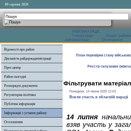
09 серпня 2026
РАЙОННА РАДА
Голова ради
Апарат районн
районної ради
Оголошення
Відомості про район
План перевірки стану військово
Діяльність райдержадміністрації
Реєстр галузевих (міжгал
Прес-центр
Район сьогодні
Фільтрувати матеріал
Розпорядчі документи
Понеділок, 14 липня 2025 12:03
Регуляторна політика
Взяли участь в обласній нараді
Публічна інформація
Інформація з установ району
14 липня
начальник
Оголошення
взяв участь у зага