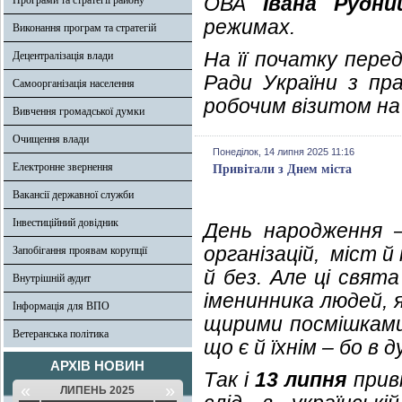
ОВА
Івана Рудни
Програми та стратегії району
режимах.
Виконання програм та стратегій
На її початку пере
Децентралізація влади
Ради України з п
Самоорганізація населення
робочим візитом на
Вивчення громадської думки
Очищення влади
Понеділок, 14 липня 2025 11:16
Електронне звернення
Привітали з Днем міста
Вакансії державної служби
Інвестиційний довідник
День народження –
організацій, міст й
Запобігання проявам корупції
й без. Але ці свят
Внутрішній аудит
іменинника людей, 
Інформація для ВПО
щирими посмішками 
Ветеранська політика
що є й їхнім – бо в
АРХІВ НОВИН
Так і
13 липня
прив
«
»
ЛИПЕНЬ 2025