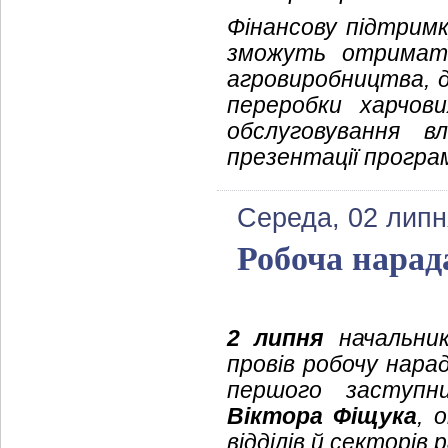
Фінансову підтрим
зможуть отримати
агровиробництва, 
переробки харчов
обслуговування в
презентації програ
Середа, 02 липн
Робоча нарад
2 липня
начальник 
провів робочу нара
першого заступни
Віктора Фіщука
, 
відділів й секторів