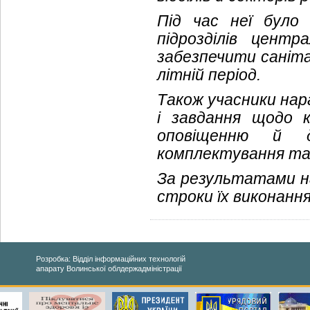
Під час неї було
підрозділів центр
забезпечити саніта
літній період.
Також учасники нара
і завдання щодо к
оповіщенню й д
комплектування та 
За результатами на
строки їх виконання
Розробка: Відділ інформаційних технологій
апарату Волинської облдержадміністрації