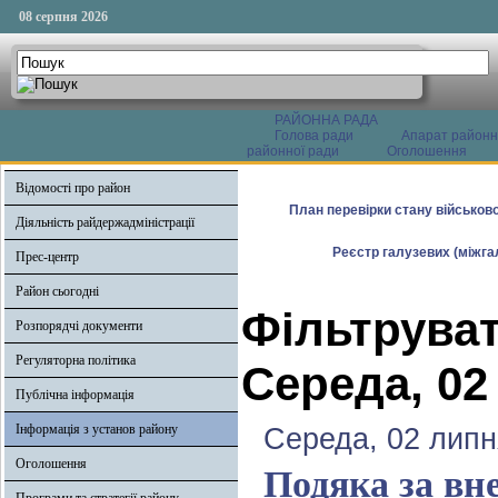
08 серпня 2026
РАЙОННА РАДА
Голова ради
Апарат районн
районної ради
Оголошення
Відомості про район
План перевірки стану військово
Діяльність райдержадміністрації
Реєстр галузевих (міжгал
Прес-центр
Район сьогодні
Фільтруват
Розпорядчі документи
Регуляторна політика
Середа, 02
Публічна інформація
Інформація з установ району
Середа, 02 липн
Оголошення
Подяка за вн