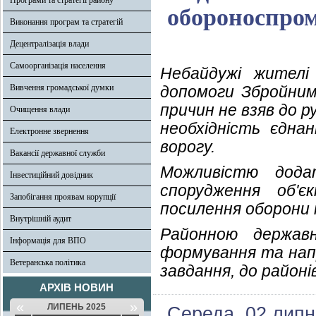
Програми та стратегії району
обороноспром
Виконання програм та стратегій
Децентралізація влади
Самоорганізація населення
Небайдужі жителі
Вивчення громадської думки
допомоги Збройним
причин не взяв до р
Очищення влади
необхідність єднан
Електронне звернення
ворогу.
Вакансії державної служби
Можливістю дода
Інвестиційний довідник
спорудження об'є
Запобігання проявам корупції
посилення оборони 
Внутрішній аудит
Районною державн
Інформація для ВПО
формування та нап
Ветеранська політика
завдання, до районів
АРХІВ НОВИН
«
»
ЛИПЕНЬ 2025
Середа, 02 липн