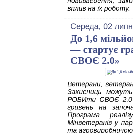
нововведення, зак
вплив на їх роботу.
Середа, 02 липн
До 1,6 мільйо
— стартує г
СВОЄ 2.0»
Ветерани, ветеранк
Захисниць можуть
РОБИти СВОЄ 2.0
гривень на започ
Програма реаліз
Мінветеранів у па
та агровиробничою