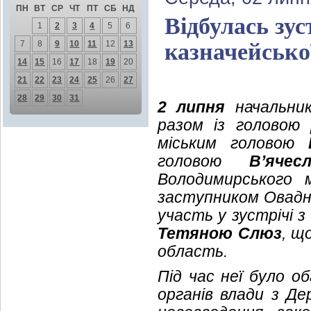
ПН
ВТ
СР
ЧТ
ПТ
СБ
НД
Відбулась зу
1
2
3
4
5
6
7
8
9
10
11
12
13
казначейсько
14
15
16
17
18
19
20
21
22
23
24
25
26
27
28
29
30
31
2 липня
начальник 
разом із головою
міським головою
головою
В’яче
Володимирського 
заступником Овадні
участь у зустрічі 
Тетяною Слюз
, щ
область.
Під час неї було о
органів влади з Де