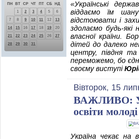
«Українські держа
ПН
ВТ
СР
ЧТ
ПТ
СБ
НД
віддаємо їм шан
1
2
3
4
5
6
відстоювати і зах
7
8
9
10
11
12
13
здолаємо будь-які 
14
15
16
17
18
19
20
власної країни. Бо
21
22
23
24
25
26
27
дітей до далеко нем
28
29
30
31
центру, півдня та 
переможемо, бо єдні
своєму виступі
Юрі
Вівторок, 15 лип
ВАЖЛИВО: Укр
освіти молод
Україна чекає на 