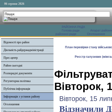
06 серпня 2026
РАЙОННА РАДА
Голова ради
Апарат районн
районної ради
Оголошення
Відомості про район
План перевірки стану військово
Діяльність райдержадміністрації
Реєстр галузевих (міжгал
Прес-центр
Район сьогодні
Фільтруват
Розпорядчі документи
Регуляторна політика
Вівторок, 
Публічна інформація
Інформація з установ району
Вівторок, 15 лип
Оголошення
Відзначили Д