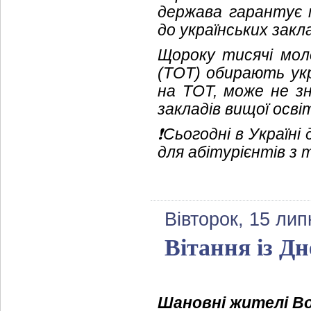
держава гарантує 
до українських закл
Щороку тисячі мол
(ТОТ) обирають укр
на ТОТ, може не зн
закладів вищої осві
❗️Сьогодні в Україн
для абітурієнтів з
Вівторок, 15 лип
Вітання із Д
Шановні жителі В