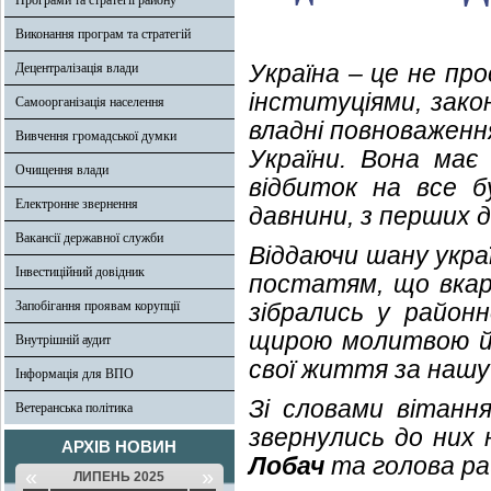
Програми та стратегії району
Виконання програм та стратегій
Україна – це не пр
Децентралізація влади
інституціями, зако
Самоорганізація населення
владні повноваженн
Вивчення громадської думки
України. Вона має
Очищення влади
відбиток на все б
Електронне звернення
давнини, з перших 
Вакансії державної служби
Віддаючи шану укр
Інвестиційний довідник
постатям, що вкарб
Запобігання проявам корупції
зібрались у район
щирою молитвою й 
Внутрішній аудит
свої життя за нашу
Інформація для ВПО
Зі словами вітання
Ветеранська політика
звернулись до них 
АРХІВ НОВИН
Лобач
та голова ра
«
»
ЛИПЕНЬ 2025