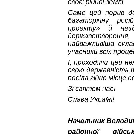
своєї рідної землі.
Саме цей порив да
багаторічну росі
проекту» й нез
державотворення,
найважливіша склад
учасники всіх проце
І, проходячи цей н
свою державність т
посіла гідне місце 
Зі святом нас!
Слава Україні!
Начальник Володи
районної війс