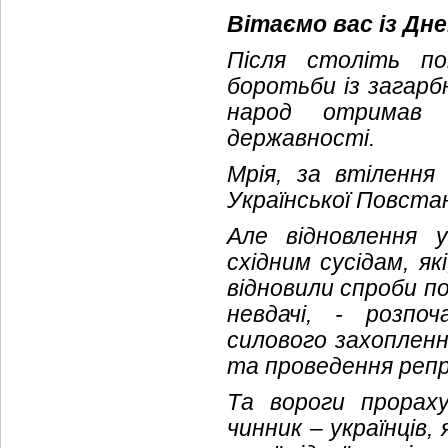
Вітаємо вас із Дн
Після століть по
боротьби із загарб
народ отримав 
державності.
Мрія, за втілення 
Української Повстанс
Але відновлення 
східним сусідам, я
відновили спроби по
невдачі, - розпо
силового захопленн
та проведення репр
Та вороги прорах
чинник – українців,