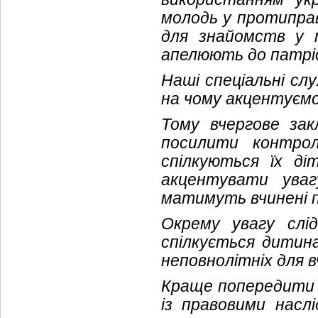
молодь у протиправ
для знайомств у 
апелюють до патрі
Наші спеціальні сл
на чому акцентуємо
Тому вчергове зак
посилити контро
спілкуються їх ді
акцентувати увагу
матимуть вчинені п
Окрему увагу слі
спілкується дитина
неповнолітніх для в
Краще попередити н
із правовими насл