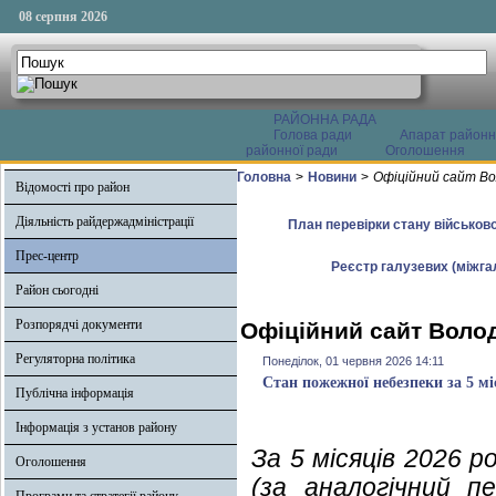
08 серпня 2026
РАЙОННА РАДА
Голова ради
Апарат районн
районної ради
Оголошення
Головна
>
Новини
>
Офіційний сайт Во
Відомості про район
Діяльність райдержадміністрації
План перевірки стану військово
Прес-центр
Реєстр галузевих (міжгал
Район сьогодні
Розпорядчі документи
Офіційний сайт Волод
Регуляторна політика
Понеділок, 01 червня 2026 14:11
Стан пожежної небезпеки за 5 мі
Публічна інформація
Інформація з установ району
За 5 місяців 2026 
Оголошення
(за аналогічний п