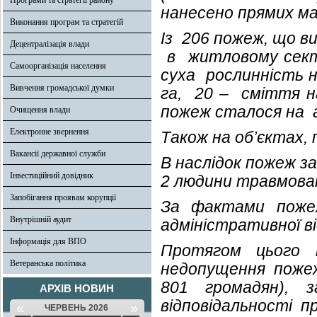
Програми та стратегії району
нанесено прямих ма
Виконання програм та стратегій
Із 206 пожеж, що в
Децентралізація влади
в житловому секто
Самоорганізація населення
суха рослинність на
Вивчення громадської думки
га, 20 – сміття на
пожеж сталося на 
Очищення влади
Електронне звернення
Також на об’єктах,
Вакансії державної служби
В наслідок пожеж за
Інвестиційний довідник
2 людини травмова
Запобігання проявам корупції
За фактами пожеж
Внутрішній аудит
адміністративної в
Інформація для ВПО
Протягом цього п
Ветеранська політика
недопущення поже
801 громадян), 
АРХІВ НОВИН
відповідальності п
«
»
ЧЕРВЕНЬ 2026