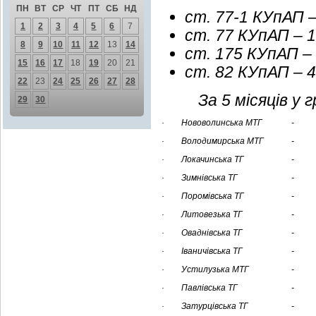
ПН
ВТ
СР
ЧТ
ПТ
СБ
НД
ст. 77-1 КУпАП – 
1
2
3
4
5
6
7
ст. 77 КУпАП – 1
8
9
10
11
12
13
14
ст. 175 КУпАП – 
15
16
17
18
19
20
21
ст. 82 КУпАП – 4
22
23
24
25
26
27
28
За 5 місяців у
29
30
· Нововолинська МТГ
-
· Володимирська МТГ
-
· Локачинська ТГ
-
· Зимнівська ТГ
-
· Поромівська ТГ
-
· Литовезька ТГ
-
· Оваднівська ТГ
-
· Іваничівська ТГ
-
· Устилузька МТГ
-
· Павлівська ТГ
-
· Затурцівська ТГ
-