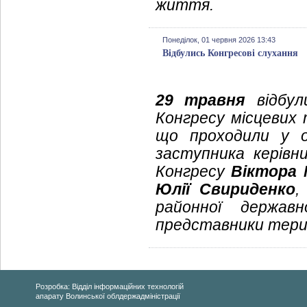
життя.
Понеділок, 01 червня 2026 13:43
Відбулись Конгресові слухання
29 травня
відбул
Конгресу місцевих 
що проходили у о
заступника керівн
Конгресу
Віктора
Юлії Свириденко
,
районної державн
представники тери
Розробка: Відділ інформаційних технологій
апарату Волинської облдержадміністрації