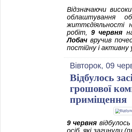
Відзначаючи висок
облаштування об
життєдіяльності н
робіт,
9 червня
на
Лобач
вручив поче
постійну і активну 
Вівторок, 09 чер
Відбулось зас
грошової ком
приміщення
9 червня
відбулось 
осіб, які загинули (