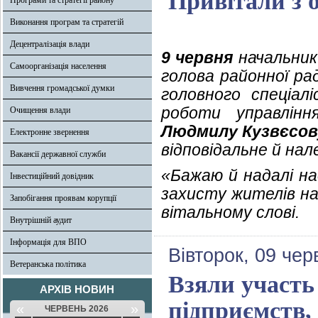
Привітали з 
Програми та стратегії району
Виконання програм та стратегій
Децентралізація влади
9 червня
начальник 
Самоорганізація населення
голова районної р
Вивчення громадської думки
головного спеціал
роботи управлінн
Очищення влади
Людмилу Кузвєсов
Електронне звернення
відповідальне й нал
Вакансії державної служби
«Бажаю й надалі на
Інвестиційний довідник
захисту жителів на
Запобігання проявам корупції
вітальному слові.
Внутрішній аудит
Інформація для ВПО
Вівторок, 09 чер
Ветеранська політика
Взяли участь 
АРХІВ НОВИН
підприємств,
«
»
ЧЕРВЕНЬ 2026