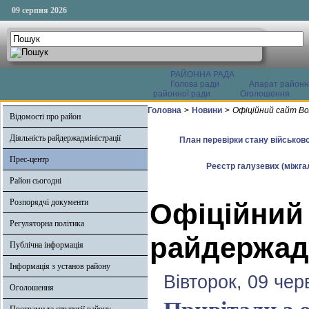
09 серпня 2026
РАЙОННА РАДА
Голова ради
Апарат районн
районної ради
Оголошення
Головна
>
Новини
>
Офіційний сайт Во
Відомості про район
Діяльність райдержадміністрації
План перевірки стану військово
Прес-центр
Реєстр галузевих (міжгал
Район сьогодні
Розпорядчі документи
Офіційний
Регуляторна політика
райдержадм
Публічна інформація
Інформація з установ району
Вівторок, 09 чер
Оголошення