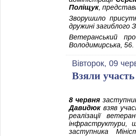
Поліщук
, представ
Зворушило присутн
дружині загиблого 
Ветеранський про
Володимирська, 56.
Вівторок, 09 чер
Взяли участь
8 червня
заступник
Давидюк
взяв учас
реалізації ветера
інфраструктури, щ
заступника Міні