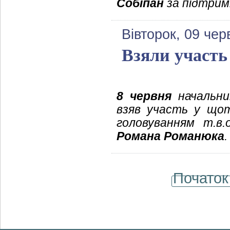
Собіпан
за підтримк
Вівторок, 09 чер
Взяли участь
8 червня
начальник
взяв участь у щот
головуванням т.в.о
Романа Романюка
.
Початок