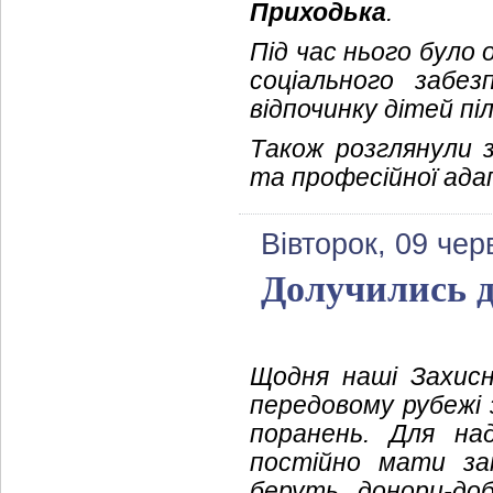
Приходька
.
Під час нього було 
соціального забез
відпочинку дітей пі
Також розглянули з
та професійної адап
Вівторок, 09 чер
Долучились д
Щодня наші Захис
передовому рубежі 
поранень. Для на
постійно мати за
беруть донори-до