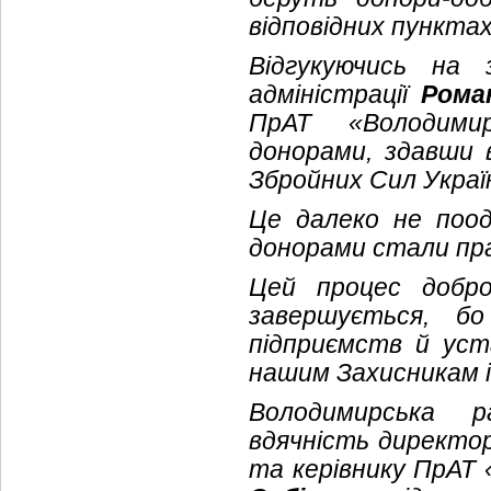
відповідних пунктах
Відгукуючись на з
адміністрації
Рома
ПрАТ «Володими
донорами, здавши 
Збройних Сил Украї
Це далеко не поо
донорами стали прац
Цей процес добро
завершується, б
підприємств й ус
нашим Захисникам і
Володимирська р
вдячність директо
та керівнику ПрАТ