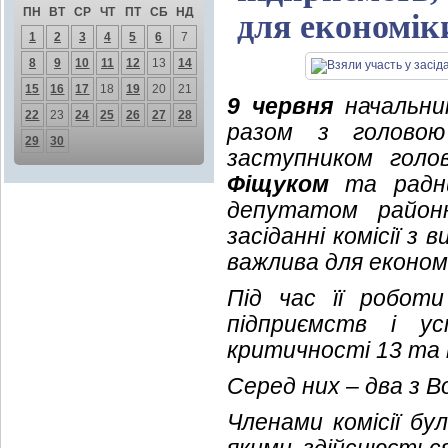
ПН
ВТ
СР
ЧТ
ПТ
СБ
НД
для економік
1
2
3
4
5
6
7
8
9
10
11
12
13
14
15
16
17
18
19
20
21
9 червня
начальник
22
23
24
25
26
27
28
разом з голово
29
30
заступником голов
Фіщуком
та радник
депутатом район
засіданні комісії з
важлива для економ
Під час її роботи
підприємств і у
критичності 13 та 
Серед них – два з 
Членами комісії бу