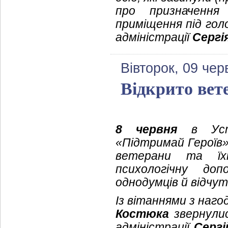
про призначення
приміщення під гол
адміністрації
Сергі
Вівторок, 09 чер
Відкрито вет
8 червня
в Устил
«Підтримай Героїв»
ветерани та їх
психологічну до
однодумців й відчу
Із вітаннями з нагод
Костюка
звернулис
адміністрації
Серг