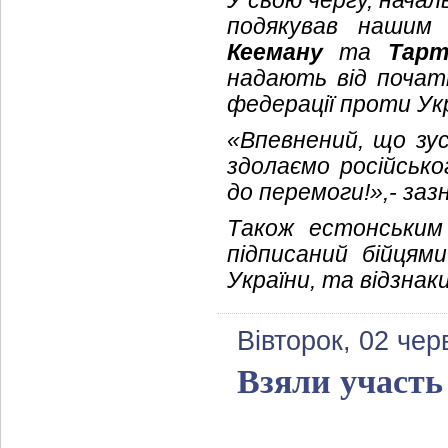
У свою чергу, начал
подякував нашим
Кееману
та
Тарт
надають від початк
федерації проти Укр
«Впевнений, що зус
здолаємо російсько
до перемоги!»,- заз
Також естонським
підписаний бійцями
України, та відзнак
Вівторок, 02 чер
Взяли участь