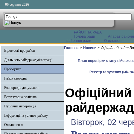
06 серпня 2026
РАЙОННА РАДА
Голова ради
Апарат районн
районної ради
Оголошення
Головна
>
Новини
>
Офіційний сайт Во
Відомості про район
Діяльність райдержадміністрації
План перевірки стану військово
Прес-центр
Реєстр галузевих (міжгал
Район сьогодні
Розпорядчі документи
Офіційний
Регуляторна політика
райдержадм
Публічна інформація
Інформація з установ району
Вівторок, 02 чер
Оголошення