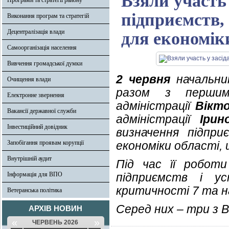
Взяли участь 
Програми та стратегії району
підприємств,
Виконання програм та стратегій
Децентралізація влади
для економік
Самоорганізація населення
Вивчення громадської думки
2 червня
начальник
Очищення влади
разом з першим
Електронне звернення
адміністрації
Вікт
Вакансії державної служби
адміністрації
Ірин
Інвестиційний довідник
визначення підпри
Запобігання проявам корупції
економіки області,
Внутрішній аудит
Під час її роботи
Інформація для ВПО
підприємств і у
критичності 7 та н
Ветеранська політика
Серед них – три з 
АРХІВ НОВИН
«
»
ЧЕРВЕНЬ 2026