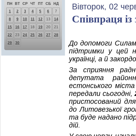
ПН
ВТ
СР
ЧТ
ПТ
СБ
НД
Вівторок, 02 чер
1
2
3
4
5
6
7
Співпраця із
8
9
10
11
12
13
14
15
16
17
18
19
20
21
22
23
24
25
26
27
28
До допомоги Силам
29
30
підтримки у цей 
українці, а й закордо
За сприяння радни
депутата райо
естонського міста 
передали сьогодні,
пристосований для 
до Литовезької гро
та буде надано підр
дій.