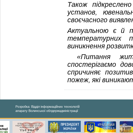
Також підкреслено
установ, ювеналь
своєчасного виявлен
Актуальною є й п
температурних по
виникнення розвитк
«Питання життє
спостерігаємо дово
спричиняє позитив
пожеж, які виникаю
Розробка: Відділ інформаційних технологій
апарату Волинської облдержадміністрації