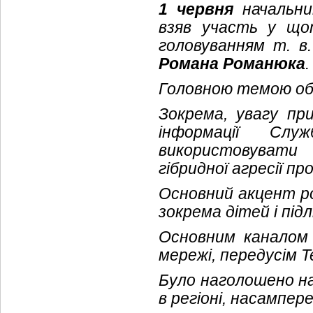
1 червня
начальник
взяв участь у що
головуванням т. в.
Романа Романюка
.
Головною темою обг
Зокрема, увагу при
інформації Слу
використовувати
гібридної агресії пр
Основний акцент ро
зокрема дітей і під
Основним каналом
мережі, передусім T
Було наголошено на
в регіоні, насампер