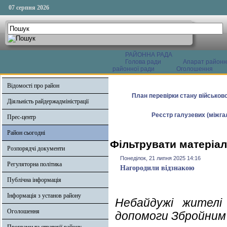
07 серпня 2026
РАЙОННА РАДА
Голова ради
Апарат районн
районної ради
Оголошення
Відомості про район
План перевірки стану військово
Діяльність райдержадміністрації
Реєстр галузевих (міжгал
Прес-центр
Район сьогодні
Фільтрувати матеріал
Розпорядчі документи
Понеділок, 21 липня 2025 14:16
Регуляторна політика
Нагородили відзнакою
Публічна інформація
Інформація з установ району
Небайдужі жителі
Оголошення
допомоги Збройним 