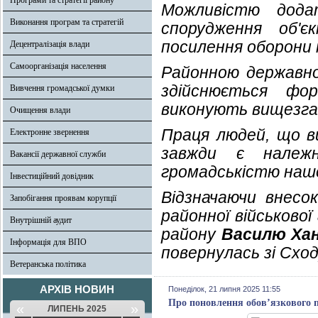
Програми та стратегії району
Можливістю дода
Виконання програм та стратегій
спорудження об'є
посилення оборони 
Децентралізація влади
Самоорганізація населення
Районною державною
здійснюється фо
Вивчення громадської думки
виконують вищезгада
Очищення влади
Праця людей, що в
Електронне звернення
завжди є належ
Вакансії державної служби
громадськістю наш
Інвестиційний довідник
Відзначаючи внесо
Запобігання проявам корупції
районної військової
Внутрішній аудит
району
Василю Хан
Інформація для ВПО
повернулась зі Сход
Ветеранська політика
АРХІВ НОВИН
Понеділок, 21 липня 2025 11:55
Про поновлення обов’язкового по
«
»
ЛИПЕНЬ 2025