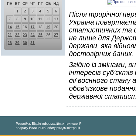
ПН
ВТ
СР
ЧТ
ПТ
СБ
НД
1
2
3
4
5
6
Після трирічної пе
7
8
9
10
11
12
13
Україна повертаєть
14
15
16
17
18
19
20
статистичних та фі
21
22
23
24
25
26
27
не лише для Держст
28
29
30
31
держави, яка відно
достовірних даних.
Згідно із змінами, 
інтересів суб’єктів
дії воєнного стану 
обов’язкове поданн
державної статист
Розробка: Відділ інформаційних технологій
апарату Волинської облдержадміністрації