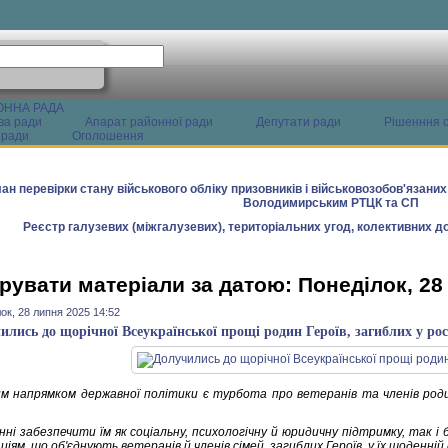
ОННА РАДА
ва ради
Апарат районної ради
Депутати ради
Рішенння с
 ради
Оголошення
ан перевірки стану військового обліку призовників і військовозобов'язани
Володимирським РТЦК та СП
Реєстр галузевих (міжгалузевих), територіальних угод, колективних до
рувати матеріали за датою: Понеділок, 28
ок, 28 липня 2025 14:52
ились до щорічної Всеукраїнської прощі родин Героїв, загиблих у рос
м напрямком державної політики є турбота про ветеранів та членів роди
нні забезпечити їм як соціальну, психологічну й юридичну підтримку, так і
ціям, що об'єднують ветеранів й членів сімей загиблих Героїв, у їх щоденній 