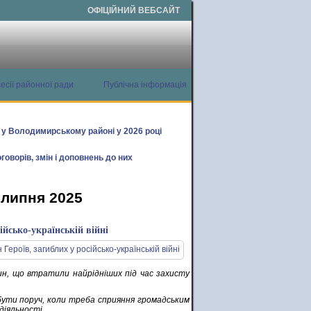
ОФІЦІЙНИЙ ВЕБСАЙТ
есії районної ради
Публічна інформація
х у Володимирському районі у 2026 році
говорів, змін і доповнень до них
 липня 2025
ійсько-українській війні
н, що втратили найрідніших під час захисту
 бути поруч, коли треба сприяння громадським
діяльності.