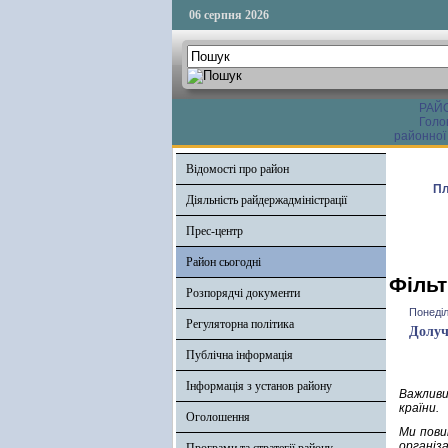
06 серпня 2026
РАЙ
Голо
районної
Відомості про район
Пл
Діяльність райдержадміністрації
Прес-центр
Район сьогодні
Фільт
Розпорядчі документи
Понеділ
Регуляторна політика
Долуч
Публічна інформація
Інформація з установ району
Важливи
країни.
Оголошення
Ми пови
організа