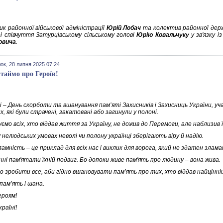
к районної військової адміністрації
Юрій Лобач
та колектив районної держа
рі співчуття Затурцівському сільському голові
Юрію Ковальчуку
у зв'язку 
овича
.
ок, 28 липня 2025 07:24
таймо про Героїв!
і – День скорботи та вшанування пам’яті Захисників і Захисниць України, у
х, які були страчені, закатовані або загинули у полоні.
ємо всіх, хто віддав життя за Україну, не дожив до Перемоги, але наблизив 
 нелюдських умовах неволі чи полону українці зберігають віру й надію.
ламність – це приклад для всіх нас і виклик для ворога, який не здатен злам
ні пам'ятати їхній подвиг. Бо допоки живе пам'ять про людину – вона жива.
о зробити все, аби гідно вшановувати пам’ять про тих, хто віддав найцінні
 пам’ять і шана.
ероям!
раїні!