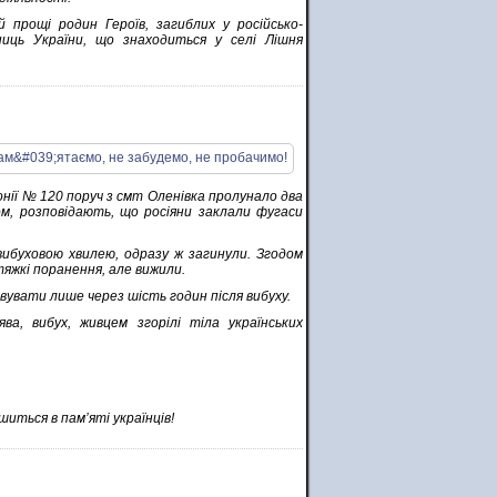
 прощі родин Героїв, загиблих у російсько-
сниць України, що знаходиться у селі Лішня
лонії № 120 поруч з смт Оленівка пролунало два
ном, розповідають, що росіяни заклали фугаси
 вибуховою хвилею, одразу ж загинули. Згодом
тяжкі поранення, але вижили.
вувати лише через шість годин після вибуху.
ва, вибух, живцем згорілі тіла українських
шиться в пам’яті українців!