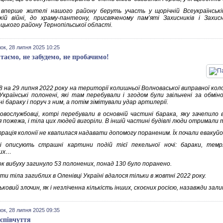
вперше жителі нашого району беруть участь у щорічній Всеукраїнській
ькій війні, до храму-пантеону, присвяченому пам’яті Захисників і Захи
цького району Тернопільської області.
ок, 28 липня 2025 10:25
таємо, не забудемо, не пробачимо!
28 на 29 липня 2022 року на території колишньої Волноваської виправної ко
 Українські полонені, які там перебували і згодом були звільнені за обмі
і бараку і поруч з ним, а потім зімітували удар артилерії.
ьковослужбовці, котрі перебували в основній частині барака, яку зачепило
 пожежа, і тіла цих людей вигоріли. В іншій частині будівлі люди отримали 
рація колонії не квапилася надавати допомогу пораненим. Їх почали евакуйо
і описують страшні картини подій тієї пекельної ночі: бараки, темря
вих…
ок вибуху загинуло 53 полонених, понад 130 було поранено.
и тіла загиблих в Оленівці Україні вдалося тільки в жовтні 2022 року.
ьковий злочин, як і незліченна кількість інших, скоєних росією, назавжди зали
ок, 28 липня 2025 09:35
співчуття