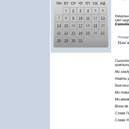
ПН
ВТ
СР
ЧТ
ПТ
СБ
НД
1
2
3
4
5
6
Начальни
7
8
9
10
11
12
13
свої щи
Євгеній
14
15
16
17
18
19
20
21
22
23
24
25
26
27
Понеділ
28
29
30
31
Пам'я
Сьогодн
цивільни
Ми згаду
Навіть у
Їхня нез
Ми повин
Ми маєм
Вічна їм
Слава Г
Слава Ук