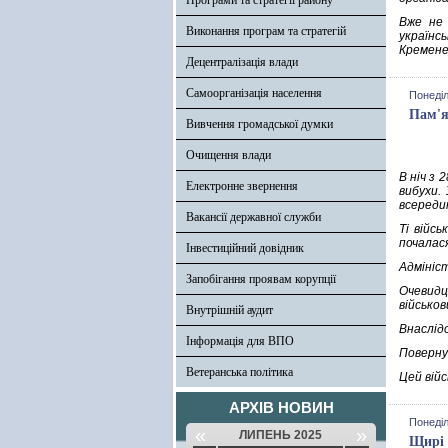
Програми та стратегії району
Вже не 
Виконання програм та стратегій
українс
Кремене
Децентралізація влади
Самоорганізація населення
Понеділ
Пам'я
Вивчення громадської думки
Очищення влади
В ніч з 
Електронне звернення
вибухи.
всередин
Вакансії державної служби
Ті війс
почалася
Інвестиційний довідник
Адмініст
Запобігання проявам корупції
Очевидц
військо
Внутрішній аудит
Внаслід
Інформація для ВПО
Повернут
Ветеранська політика
Цей війс
АРХІВ НОВИН
Понеділ
«
»
ЛИПЕНЬ 2025
Щирі 