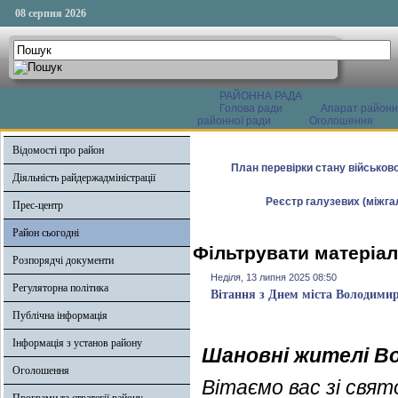
08 серпня 2026
РАЙОННА РАДА
Голова ради
Апарат районн
районної ради
Оголошення
Відомості про район
План перевірки стану військово
Діяльність райдержадміністрації
Реєстр галузевих (міжгал
Прес-центр
Район сьогодні
Фільтрувати матеріал
Розпорядчі документи
Неділя, 13 липня 2025 08:50
Регуляторна політика
Вітання з Днем міста Володими
Публічна інформація
Інформація з установ району
Шановні жителі В
Оголошення
Вітаємо вас зі свят