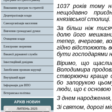
Програми та стратегії району
1037 років тому 
Виконання програм та стратегій
нещодавно приєд
Децентралізація влади
князівської столиці
Самоорганізація населення
За більш ніж тися
Вивчення громадської думки
долю його мешканці
Очищення влади
тепер, вчергове, в
гідно відстоюють во
Електронне звернення
бути господарями на
Вакансії державної служби
Віримо, що щасли
Інвестиційний довідник
Володимира продовж
Запобігання проявам корупції
створюючи краще с
Внутрішній аудит
бо запорукою цьом
Інформація для ВПО
люди, що є основою 
Ветеранська політика
З днем народження,
АРХІВ НОВИН
Зі святом, дорогі м
«
»
ЛИПЕНЬ 2025