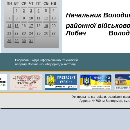
ПН
ВТ
СР
ЧТ
ПТ
СБ
НД
1
2
3
4
5
6
Начальник Володи
7
8
9
10
11
12
13
районної військово
14
15
16
17
18
19
20
Лобач
Володи
21
22
23
24
25
26
27
28
29
30
31
Розробка: Відділ інформаційних технологій
апарату Волинської облдержадміністрації
Усі права на матеріали, розміщені на 
Адреса: 44700, м.Володимир, вул. 