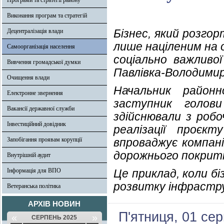
Програми та стратегії району
Виконання програм та стратегій
Бізнес, який розгор
Децентралізація влади
лише націленим на 
Самоорганізація населення
соціально важливо
Вивчення громадської думки
Павлівка-Володимир
Очищення влади
Начальник районн
Електронне звернення
заступник голови
Вакансії державної служби
здійснювали з робо
Інвестиційний довідник
реалізації проєк
Запобігання проявам корупції
впроваджує компані
дорожнього покрит
Внутрішній аудит
Інформація для ВПО
Це приклад, коли б
розвитку інфрастр
Ветеранська політика
АРХІВ НОВИН
П'ятниця, 01 се
«
»
СЕРПЕНЬ 2025