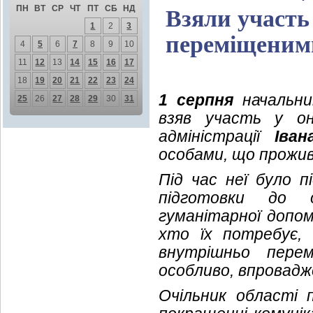
ПН
ВТ
СР
ЧТ
ПТ
СБ
НД
Взяли участь 
1
2
3
переміщеним
4
5
6
7
8
9
10
11
12
13
14
15
16
17
18
19
20
21
22
23
24
1 серпня
начальник
25
26
27
28
29
30
31
взяв участь у онл
адміністрації
Іван
особами, що прожив
Під час неї було 
підготовки до о
гуманітарної допом
хто їх потребує, 
внутрішньо перем
особливо, впровадж
Очільник області