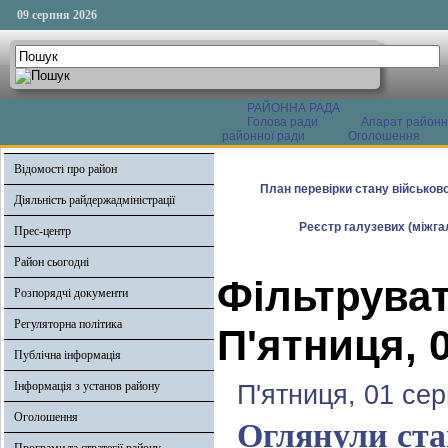
09 серпня 2026
РАЙОННА РАДА
Голова ради
Апарат районн
районної ради
Оголошення
Відомості про район
План перевірки стану військово
Діяльність райдержадміністрації
Реєстр галузевих (міжгал
Прес-центр
Район сьогодні
Фільтруват
Розпорядчі документи
Регуляторна політика
П'ятниця, 
Публічна інформація
Інформація з установ району
П'ятниця, 01 се
Оголошення
Оглянули ста