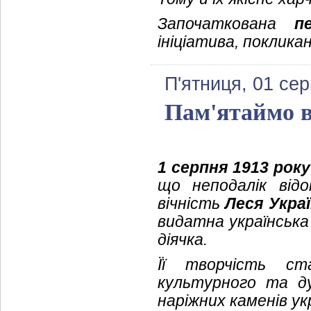
Започаткована
п
ініціатива, поклика
П'ятниця, 01 се
Пам'ятаймо в
1 серпня 1913 року
що неподалік від
вічність
Леся Укра
видатна українська
діячка.
Її творчість ст
культурного та д
наріжних каменів ук