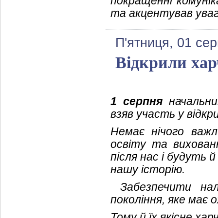
покращенні комунік
та акцентував увагу
П'ятниця, 01 се
Відкрили хар
1 серпня
начальник
взяв участь у відкр
Немає нічого важл
освіту та вихова
після нас і будуть 
нашу історію.
Забезпечити нале
покоління, яке має 
Тому й їх якісне ха