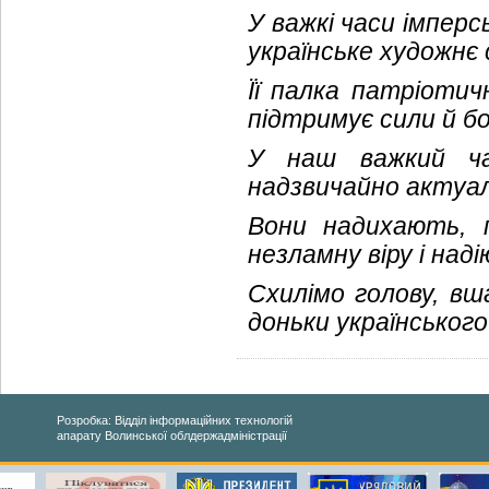
У важкі часи імперс
українське художнє 
Її палка патріотич
підтримує сили й бо
У наш важкий ча
надзвичайно актуал
Вони надихають, 
незламну віру і наді
Схилімо голову, вш
доньки українського
Розробка: Відділ інформаційних технологій
апарату Волинської облдержадміністрації