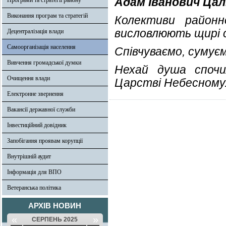
Адам Іванович Ца
Програми та стратегії району
Виконання програм та стратегій
Колективи районно
висловлюють щирі с
Децентралізація влади
Самоорганізація населення
Співчуваємо, сумуєм
Вивчення громадської думки
Нехай душа спочи
Очищення влади
Царстві Небесному
Електронне звернення
Вакансії державної служби
Інвестиційний довідник
Запобігання проявам корупції
Внутрішній аудит
Інформація для ВПО
Ветеранська політика
АРХІВ НОВИН
«
»
СЕРПЕНЬ 2025