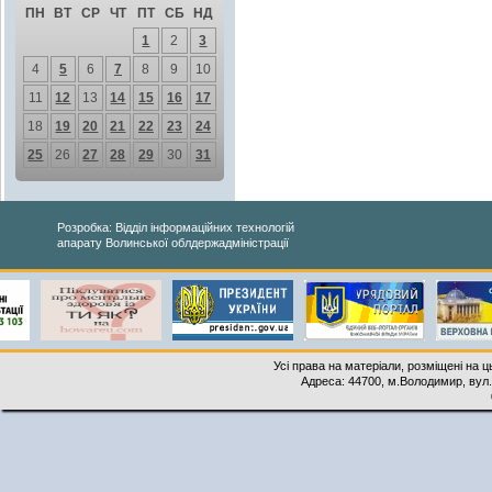
ПН
ВТ
СР
ЧТ
ПТ
СБ
НД
1
2
3
4
5
6
7
8
9
10
11
12
13
14
15
16
17
18
19
20
21
22
23
24
25
26
27
28
29
30
31
Розробка: Відділ інформаційних технологій
апарату Волинської облдержадміністрації
Усі права на матеріали, розміщені на 
Адреса: 44700, м.Володимир, вул. 