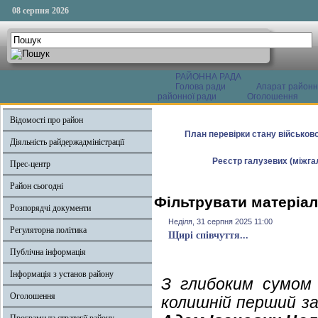
08 серпня 2026
РАЙОННА РАДА
Голова ради
Апарат районн
районної ради
Оголошення
Відомості про район
План перевірки стану військово
Діяльність райдержадміністрації
Реєстр галузевих (міжгал
Прес-центр
Район сьогодні
Фільтрувати матеріал
Розпорядчі документи
Неділя, 31 серпня 2025 11:00
Регуляторна політика
Щирі співчуття...
Публічна інформація
Інформація з установ району
З глибоким сумом 
Оголошення
колишній перший за