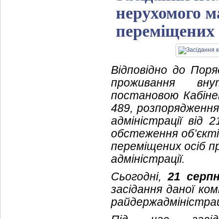
нерухомого м
переміщених 
Відповідно до Пор
проживання внут
постановою Кабінет
489, розпорядження
адміністрації від
обстеження об’єкті
переміщених осіб пр
адміністрації.
Сьогодні,
21 серп
засідання даної ко
райдержадміністрац