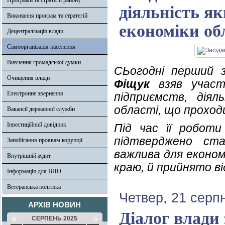
Програми та стратегії району
діяльність я
Виконання програм та стратегій
економіки об
Децентралізація влади
Самоорганізація населення
Вивчення громадської думки
СЬогодні перший з
Очищення влади
Фіщук
взяв участь
Електронне звернення
підприємств, дія
області, що проход
Вакансії державної служби
Інвестиційний довідник
Під час її роботи
підтверджено ста
Запобігання проявам корупції
важлива для економ
Внутрішній аудит
краю, й прийнято ві
Інформація для ВПО
Ветеранська політика
Четвер, 21 серп
АРХІВ НОВИН
Діалог влади 
«
»
СЕРПЕНЬ 2025