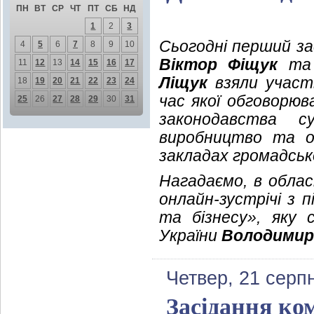
ПН
ВТ
СР
ЧТ
ПТ
СБ
НД
1
2
3
Сьогодні перший за
4
5
6
7
8
9
10
Віктор Фіщук
та 
11
12
13
14
15
16
17
Ліщук
взяли участь
18
19
20
21
22
23
24
час якої обговорю
25
26
27
28
29
30
31
законодавства с
виробництво та о
закладах громадськ
Нагадаємо, в облас
онлайн-зустрічі з 
та бізнесу», яку
України
Володимир
Четвер, 21 серп
Засідання ком