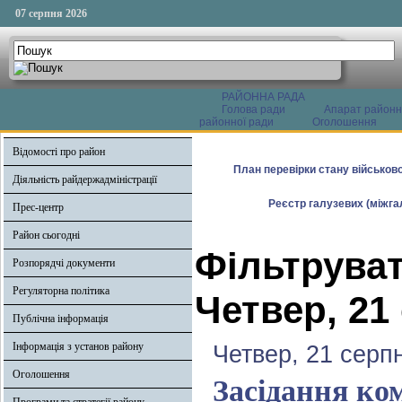
07 серпня 2026
РАЙОННА РАДА
Голова ради
Апарат районн
районної ради
Оголошення
Відомості про район
План перевірки стану військово
Діяльність райдержадміністрації
Реєстр галузевих (міжгал
Прес-центр
Район сьогодні
Фільтруват
Розпорядчі документи
Регуляторна політика
Четвер, 21
Публічна інформація
Інформація з установ району
Четвер, 21 серп
Оголошення
Засідання ком