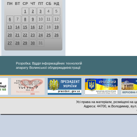
ПН
ВТ
СР
ЧТ
ПТ
СБ
НД
1
2
3
4
5
6
7
8
9
10
11
12
13
14
15
16
17
18
19
20
21
22
23
24
25
26
27
28
29
30
31
Розробка: Відділ інформаційних технологій
апарату Волинської облдержадміністрації
Усі права на матеріали, розміщені на 
Адреса: 44700, м.Володимир, вул. 