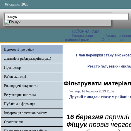
09 серпня 2026
РАЙОННА РАДА
Голова ради
Апарат районн
районної ради
Оголошення
Відомості про район
План перевірки стану військово
Діяльність райдержадміністрації
Реєстр галузевих (міжгал
Прес-центр
Район сьогодні
Фільтрувати матеріал
Розпорядчі документи
Четвер, 16 березня 2023 11:59
Регуляторна політика
Другий випадок сказу у районі
Публічна інформація
Інформація з установ району
16 березня
перший 
Оголошення
Фіщук
провів чергов