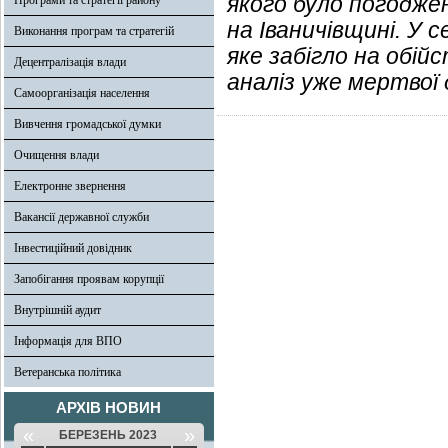
якого було погоджен
Програми та стратегії району
на Іваничівщині. У с
Виконання програм та стратегій
яке забігло на обій
Децентралізація влади
аналіз уже мертвої 
Самоорганізація населення
Вивчення громадської думки
Очищення влади
Електронне звернення
Вакансії державної служби
Інвестиційний довідник
Запобігання проявам корупції
Внутрішній аудит
Інформація для ВПО
Ветеранська політика
АРХІВ НОВИН
«
»
БЕРЕЗЕНЬ 2023