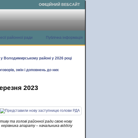
ОФІЦІЙНИЙ ВЕБСАЙТ
есії районної ради
Публічна інформація
х у Володимирському районі у 2026 році
говорів, змін і доповнень до них
березня 2023
иву та голові районної ради свою нову
а керівника апарату – начальника відділу