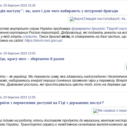
я, 03 березня 2023 15:26
дія наступу": як, кого і для чого набирають у штурмові бригади
рство внутрішніх справ України продовжує
формувати бригади "Гвардії наст
ьнення окупованих Росією територій.
Добровольці, які подають анкети на вс
 у якій хочуть
служити
. Таких бригад
вісім,
їх створюють на базі частин, що
можна на сайті:
https://storm.mvs.gov.ua/
.
я, 03 березня 2023 13:03
іде, красу несе – збережемо її разом
ти – як українці. Ми пережили зиму, яка здавалась надскладною і безкінечно
аємо, набираючись енергії перших сонячних променів і віри у перемогу. Впе
ти. Дивовижні рослини, які пристосувались цвісти тоді, коли на деревах ще
я, 03 березня 2023 12:55
ервіси з перевезення доступні на Гіді з державних послуг?
и їздимо на роботу, хтось доставляє продукти до магазину, вантажі експо
ію України. Транспортні сервіси є невід'ємною складовою життя кожного гр