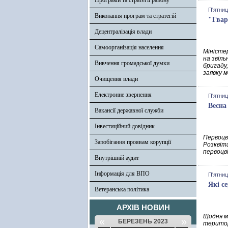
Програми та стратегії району
П'ятниц
Виконання програм та стратегій
"Гвар
Децентралізація влади
Самоорганізація населення
Міністе
на звіл
Вивчення громадської думки
бригаду,
заявку 
Очищення влади
Електронне звернення
П'ятниц
Весна 
Вакансії державної служби
Інвестиційний довідник
Первоцві
Запобігання проявам корупції
Розквіт
первоцві
Внутрішній аудит
Інформація для ВПО
П'ятниц
Які с
Ветеранська політика
АРХІВ НОВИН
Щодня м
«
»
БЕРЕЗЕНЬ 2023
територ