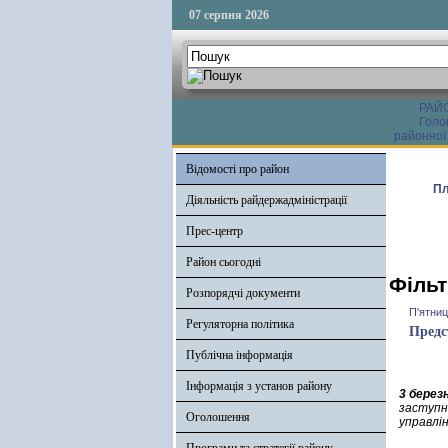
07 серпня 2026
РАЙ
Голо
районної
Відомості про район
Пл
Діяльність райдержадміністрації
Прес-центр
Район сьогодні
Фільт
Розпорядчі документи
П'ятниц
Регуляторна політика
Предс
Публічна інформація
Інформація з установ району
3 берез
заступн
Оголошення
управлі