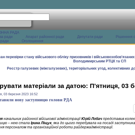
ОННА РАДА
ва ради
Апарат районної ради
Депутати ради
Рішенння с
 ради
Оголошення
ан перевірки стану військового обліку призовників і військовозобов'язани
Володимирським РТЦК та СП
Реєстр галузевих (міжгалузевих), територіальних угод, колективних до
рувати матеріали за датою: П'ятниця, 03 
я, 03 березня 2023 16:52
тавили нову заступницю голови РДА
ня
начальник районної військової адміністрації
Юрій Лобач
представив колект
ицю – нею стала
Ірина Ліщук
, яка до цього перебувала на посаді заступник
ння персоналом та організаційної роботи райдержадміністрації.