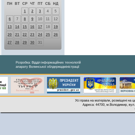
ПН
ВТ
СР
ЧТ
ПТ
СБ
НД
1
2
3
4
5
6
7
8
9
10
11
12
13
14
15
16
17
18
19
20
21
22
23
24
25
26
27
28
29
30
31
Розробка: Відділ інформаційних технологій
апарату Волинської облдержадміністрації
Усі права на матеріали, розміщені на 
Адреса: 44700, м.Володимир, вул. 