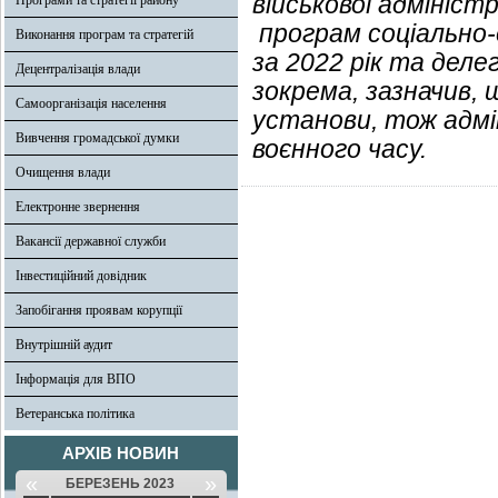
військової адміністр
Програми та стратегії району
програм соціально
Виконання програм та стратегій
за 2022 рік та деле
Децентралізація влади
зокрема, зазначив, 
Самоорганізація населення
установи, тож адмі
Вивчення громадської думки
воєнного часу.
Очищення влади
Електронне звернення
Вакансії державної служби
Інвестиційний довідник
Запобігання проявам корупції
Внутрішній аудит
Інформація для ВПО
Ветеранська політика
АРХІВ НОВИН
«
»
БЕРЕЗЕНЬ 2023