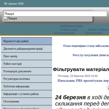
08 серпня 2026
РАЙОННА РАДА
Голова ради
Апарат районн
районної ради
Оголошення
Відомості про район
План перевірки стану військово
Діяльність райдержадміністрації
Реєстр галузевих (міжгал
Прес-центр
Район сьогодні
Фільтрувати матеріал
Розпорядчі документи
П'ятниця, 24 березня 2023 15:40
Регуляторна політика
Начальник РВА прозвітував пере
Публічна інформація
Інформація з установ району
24 березня
в ході д
Оголошення
скликання перед де