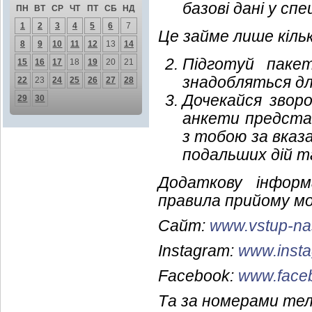
базові дані у сп
ПН
ВТ
СР
ЧТ
ПТ
СБ
НД
1
2
3
4
5
6
7
Це займе лише кіль
8
9
10
11
12
13
14
Підготуй пакет
15
16
17
18
19
20
21
знадобляться дл
22
23
24
25
26
27
28
Дочекайся зворо
29
30
анкети представ
з тобою за вка
подальших дій та
Додаткову інформ
правила прийому мо
Сайт:
www.vstup-nas
Instagram:
www.insta
Facebook:
www.face
Та за номерами тел