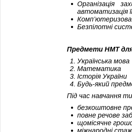
Організація з
автоматизація ї
Комп’ютеризован
Безпілотні сист
Предмети НМТ для
Українська мова
Математика
Історія України
Будь-який предм
Під час навчання т
безкоштовне про
повне речове за
щомісячне грошов
міжнародні стаж