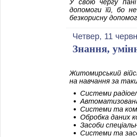
У свою чергу пан
допомоги їй, бо н
безкорисну допомогу
Четвер, 11 черв
Знання, умін
Житомирський війсь
на навчання за та
Системи радіоел
Автоматизована 
Системи та компл
Обробка даних ко
Засоби спеціаль
Системи та зас