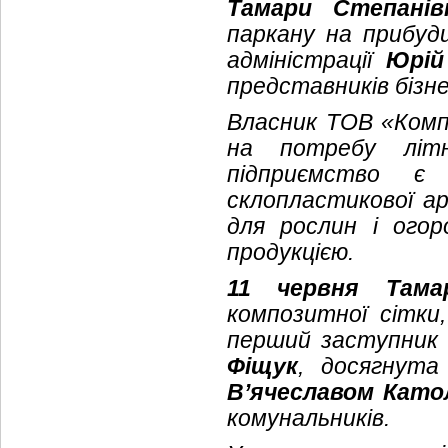
Тамари Степанів
паркану на прибуди
адміністрації
Юрій
представників бізне
Власник ТОВ «Ком
на потребу літ
підприємство є
склопластикової ар
для рослин і ого
продукцією.
11 червня
Тама
композитної сітки,
перший заступник г
Фіщук
, досягнута
В’ячеславом Като
комунальників.