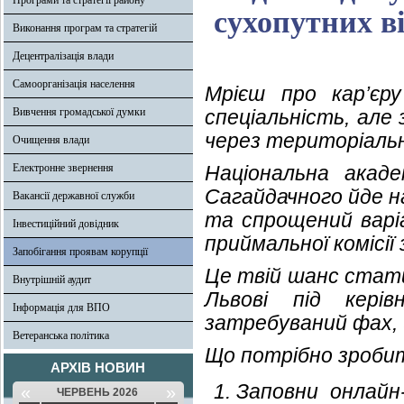
Програми та стратегії району
сухопутних в
Виконання програм та стратегій
Децентралізація влади
Самоорганізація населення
Мрієш про кар’єр
Вивчення громадської думки
спеціальність, але
через територіаль
Очищення влади
Електронне звернення
Національна акад
Сагайдачного йде н
Вакансії державної служби
та спрощений варі
Інвестиційний довідник
приймальної комісії 
Запобігання проявам корупції
Це твій шанс стати
Внутрішній аудит
Львові під кері
Інформація для ВПО
затребуваний фах, 
Ветеранська політика
Що потрібно зробит
АРХІВ НОВИН
Заповни онлайн
«
»
ЧЕРВЕНЬ 2026