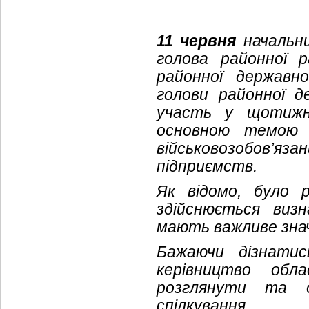
11 червня
начальни
голова районної 
районної державно
голови районної д
участь у щотижне
основною темою 
військовозобов’яза
підприємств.
Як відомо, було 
здійснюється визн
мають важливе знач
Бажаючи дізнатис
керівництво обла
розглянути та о
спілкування.