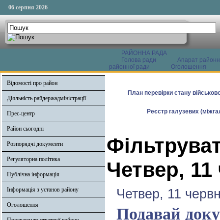
06 серпня 2026
РАЙОННА РАДА
Голова ради
Апарат районн
районної ради
Оголошення
Відомості про район
План перевірки стану військово
Діяльність райдержадміністрації
Реєстр галузевих (міжгал
Прес-центр
Район сьогодні
Фільтруват
Розпорядчі документи
Регуляторна політика
Четвер, 11
Публічна інформація
Інформація з установ району
Четвер, 11 черв
Оголошення
Подавай доку