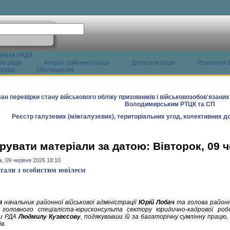
ОННА РАДА
ва ради
Апарат районної ради
Депутати ради
Рішенння с
 ради
Оголошення
ан перевірки стану військового обліку призовників і військовозобов'язани
Володимирським РТЦК та СП
Реєстр галузевих (міжгалузевих), територіальних угод, колективних до
рувати матеріали за датою: Вівторок, 09 
к, 09 червня 2026 18:10
тали з особистим ювілеєм
я
начальник районної військової адміністрації
Юрій Лобач
та голова район
 головного спеціаліста-юрисконсульта сектору юридично-кадрової роб
ки РДА
Людмилу Кузвєсову
, подякувавши їй за багаторічну сумлінну працю
ів.