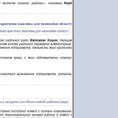
у жителів нашого району»,- зазначив
Юрій
их критично важлива для економіки області
вою районної ради
Віктором Хицем
, першим
ком голови районної державної адміністрації,
изначення підприємств, діяльність яких критично
 установ краю, з яких підтверджено статус
йснюється визначення підприємств, установ,
іданні постійної комісії з питань планування,
ті територіальних громад району й комісії з