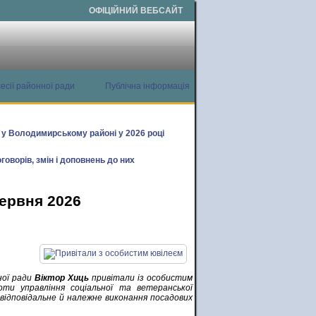
ОФІЦІЙНИЙ ВЕБСАЙТ
есії районної ради
Публічна інформація
х у Володимирському районі у 2026 році
говорів, змін і доповнень до них
червня 2026
ної ради
Віктор Хиць
привітали із особистим
оти управління соціальної та ветеранської
, відповідальне й належне виконання посадових