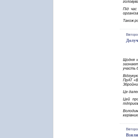
головув
Під час
організа
Також ро
Вівторо
Долуч
Щодня н
зазнают
участь 
Відгуку
ПрАТ «В
Збройни
Це дале
Цей про
підприє
Володим
керівни
Вівторо
Взяли