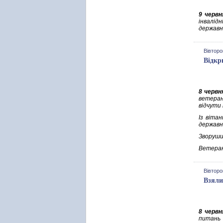
9 червн
інвалід
державн
Вівторо
Відкр
8 червн
ветеран
відчути
Із вітан
державн
Зворуши
Ветеран
Вівторо
Взяли
8 черв
питань 