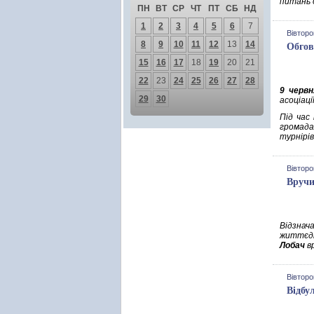
питань 
ПН
ВТ
СР
ЧТ
ПТ
СБ
НД
1
2
3
4
5
6
7
Вівторо
8
9
10
11
12
13
14
Обгов
15
16
17
18
19
20
21
22
23
24
25
26
27
28
9 червн
29
30
асоціац
Під час
громада
турнірі
Вівторо
Вручи
Відзнач
життєді
Лобач
вр
Вівторо
Відбу