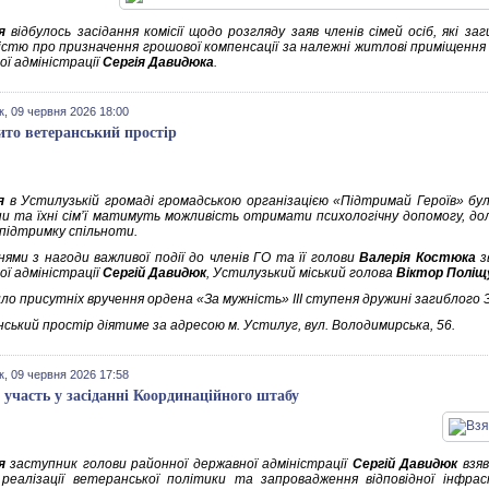
я
відбулось засідання комісії щодо розгляду заяв членів сімей осіб, які за
ністю про призначення грошової компенсації за належні житлові приміщення
ої адміністрації
Сергія Давидюка
.
к, 09 червня 2026 18:00
ито ветеранський простір
я
в Устилузькій громаді громадською організацією «Підтримай Героїв» бул
и та їхні сім’ї матимуть можливість отримати психологічну допомогу, до
 підтримку спільноти.
нями з нагоди важливої події до членів ГО та її голови
Валерія Костюка
з
ої адміністрації
Сергій Давидюк
, Устилузький міський голова
Віктор Поліщ
ло присутніх вручення ордена «За мужність» ІІІ ступеня дружині загиблого
ський простір діятиме за адресою м. Устилуг, вул. Володимирська, 56.
к, 09 червня 2026 17:58
 участь у засіданні Координаційного штабу
ня
заступник голови районної державної адміністрації
Сергій Давидюк
взяв
реалізації ветеранської політики та запровадження відповідної інфра