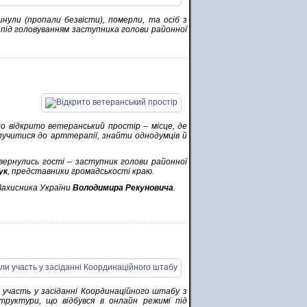
гинули (пропали безвісти), померли, та осіб з
 під головуванням заступника голови районної
о відкрито ветеранський простір – місце, де
лучитися до арттерапії, знайти однодумців й
вернулись гості – заступник голови районної
ук
, представники громадськості краю.
 Захисника України
Володимира Рекуновича
.
 участь у засіданні Координаційного штабу з
структури, що відбувся в онлайн режимі під