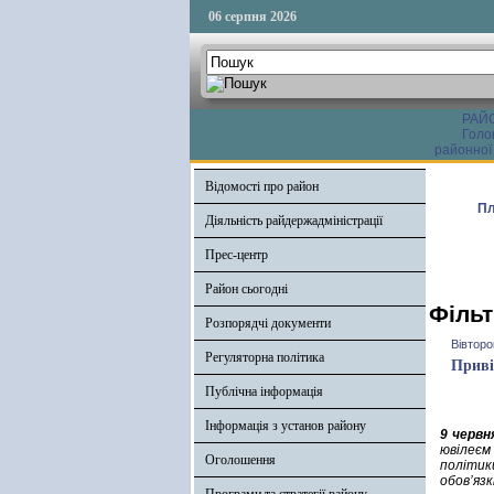
06 серпня 2026
РАЙ
Голо
районної
Відомості про район
Пл
Діяльність райдержадміністрації
Прес-центр
Район сьогодні
Фільт
Розпорядчі документи
Вівторо
Регуляторна політика
Приві
Публічна інформація
Інформація з установ району
9 червн
ювілеєм
Оголошення
політи
обов’язк