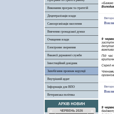
Програми та стратегії району
«Бажаю
Володи
Виконання програм та стратегій
Децентралізація влади
Вівторо
Взяли
Самоорганізація населення
Вивчення громадської думки
9 червн
Очищення влади
заступн
депутат
Електронне звернення
важлива
Вакансії державної служби
Під час
критичн
Інвестиційний довідник
Серед н
Запобігання проявам корупції
Членами
організа
Внутрішній аудит
Інформація для ВПО
Вівторо
Взяли
Ветеранська політика
АРХІВ НОВИН
9 червн
«
»
ЧЕРВЕНЬ 2026
бюджету