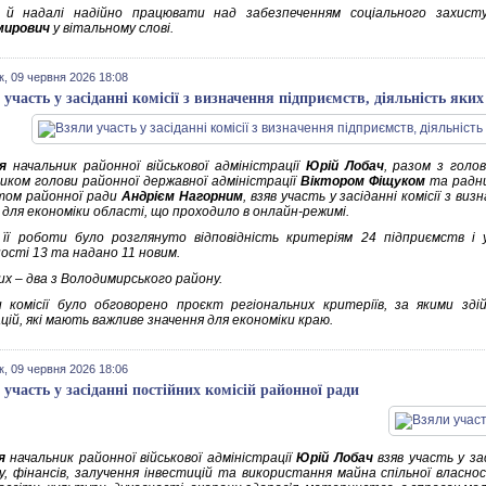
 й надалі надійно працювати над забезпеченням соціального захист
мирович
у вітальному слові.
к, 09 червня 2026 18:08
 участь у засіданні комісії з визначення підприємств, діяльність як
я
начальник районної військової адміністрації
Юрій Лобач
, разом з голо
иком голови районної державної адміністрації
Віктором Фіщуком
та радни
ом районної ради
Андрієм Нагорним
, взяв участь у засіданні комісії з в
 для економіки області, що проходило в онлайн-режимі.
 її роботи було розглянуто відповідність критеріям 24 підприємств і
ості 13 та надано 11 новим.
их – два з Володимирського району.
 комісії було обговорено проєкт регіональних критеріїв, за якими зді
цій, які мають важливе значення для економіки краю.
к, 09 червня 2026 18:06
 участь у засіданні постійних комісій районної ради
я
начальник районної військової адміністрації
Юрій Лобач
взяв участь у зас
, фінансів, залучення інвестицій та використання майна спільної власнос