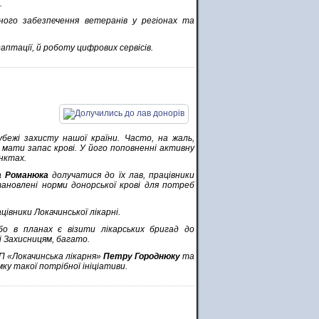
.
ьного забезпечення ветеранів у регіонах та
аптації, й роботу цифрових сервісів.
ежі захисту нашої країни. Часто, на жаль,
мати запас крові. У його поповненні активну
унктах.
а Романюка
долучатися до їх лав, працівники
новлені норми донорської крові для потреб
івники Локачинської лікарні.
бо в планах є візити лікарських бригад до
 Захисницям, багато.
П «Локачинська лікарня»
Петру Городнюку
та
ку такої потрібної ініціативи.