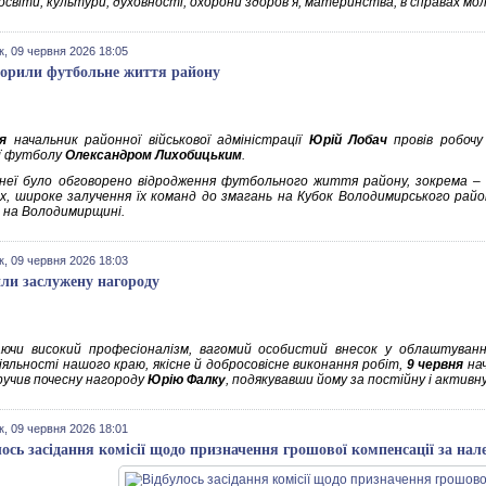
освіти, культури, духовності, охорони здоров’я, материнства, в справах мо
к, 09 червня 2026 18:05
орили футбольне життя району
я
начальник районної військової адміністрації
Юрій Лобач
провів робочу
ії футболу
Олександром Лихобицьким
.
 неї було обговорено відродження футбольного життя району, зокрема –
х, широке залучення їх команд до змагань на Кубок Володимирського район
в на Володимирщині.
к, 09 червня 2026 18:03
ли заслужену нагороду
аючи високий професіоналізм, вагомий особистий внесок у облаштуванн
яльності нашого краю, якісне й добросовісне виконання робіт,
9 червня
нач
учив почесну нагороду
Юрію Фалку
, подякувавши йому за постійну і активн
к, 09 червня 2026 18:01
лось засідання комісії щодо призначення грошової компенсації за на