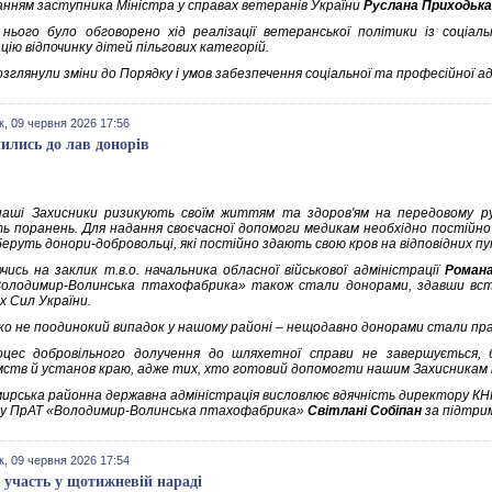
анням заступника Міністра у справах ветеранів України
Руслана Приходька
 нього було обговорено хід реалізації ветеранської політики із соціал
цію відпочинку дітей пільгових категорій.
зглянули зміни до Порядку і умов забезпечення соціальної та професійної ад
к, 09 червня 2026 17:56
ились до лав донорів
аші Захисники ризикують своїм життям та здоров'ям на передовому руб
ь поранень. Для надання своєчасної допомоги медикам необхідно постійно 
беруть донори-добровольці, які постійно здають свою кров на відповідних п
ючись на заклик т.в.о. начальника обласної військової адміністрації
Роман
олодимир-Волинська птахофабрика» також стали донорами, здавши вста
х Сил України.
ко не поодинокий випадок у нашому районі – нещодавно донорами стали прац
цес добровільного долучення до шляхетної справи не завершується, 
мств й установ краю, адже тих, хто готовий допомогти нашим Захисникам і
ирська районна державна адміністрація висловлює вдячність директору КН
ку ПрАТ «Володимир-Волинська птахофабрика»
Світлані Собіпан
за підтрим
к, 09 червня 2026 17:54
 участь у щотижневій нараді