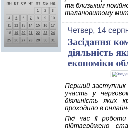
ПН
ВТ
СР
ЧТ
ПТ
СБ
НД
та близьким покійн
1
2
3
талановитому мит
4
5
6
7
8
9
10
11
12
13
14
15
16
17
Четвер, 14 серп
18
19
20
21
22
23
24
Засідання ком
25
26
27
28
29
30
31
діяльність я
економіки об
Перший заступник 
участь у черговом
діяльність яких 
проходило в онлайн
Під час її роботи
підтверджено ста