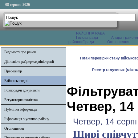
08 серпня 2026
РАЙОННА РАДА
Голова ради
Апарат районн
районної ради
Оголошення
Відомості про район
План перевірки стану військово
Діяльність райдержадміністрації
Реєстр галузевих (міжгал
Прес-центр
Район сьогодні
Фільтруват
Розпорядчі документи
Регуляторна політика
Четвер, 14
Публічна інформація
Інформація з установ району
Четвер, 14 серп
Оголошення
Щирі співчут