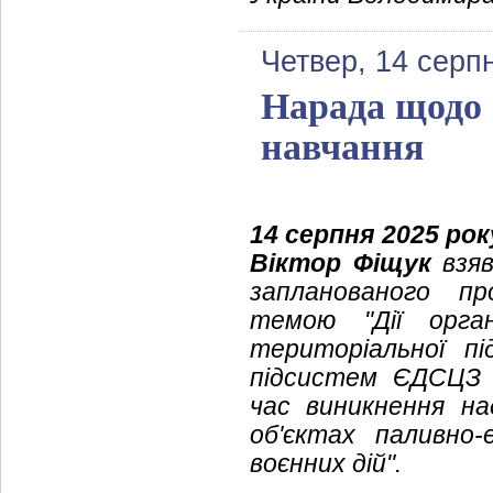
Четвер, 14 серп
Нарада щодо 
навчання
14 серпня 2025 рок
Віктор Фіщук
взя
запланованого пр
темою "Дії орга
територіальної п
підсистем ЄДСЦЗ 
час виникнення на
об'єктах паливно-
воєнних дій".