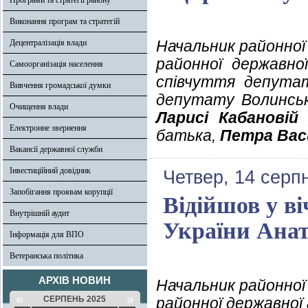
Програми та стратегії району
Виконання програм та стратегій
Начальник районної 
Децентралізація влади
районної державної
Самоорганізація населення
співчуття депутат
Вивчення громадської думки
депутату Волинськ
Очищення влади
Ларисі Кабановій
у
Електронне звернення
батька,
Петра Вас
Вакансії державної служби
Інвестиційний довідник
Четвер, 14 серп
Запобігання проявам корупції
Відійшов у ві
Внутрішній аудит
України Анат
Інформація для ВПО
Ветеранська політика
АРХІВ НОВИН
Начальник районної 
«
»
СЕРПЕНЬ 2025
районної державної 