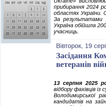
Ukraine» висловлю
ПН
ВТ
СР
ЧТ
ПТ
СБ
НД
прибирання 2024 ро
1
2
3
областях України. 
4
5
6
7
8
9
10
За результатами м
11
12
13
14
15
16
17
Україна обійшла 200 
18
19
20
21
22
23
24
учасниць.
25
26
27
28
29
30
31
Вівторок, 19 сер
Засідання Ком
ветеранів вій
13 серпня 2025 р
відбору фахівців із
Володимирської ра
кандидатів на зай