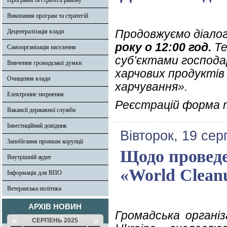
Програми та стратегії району
Виконання програм та стратегій
Продовжуємо діалог
Децентралізація влади
року о 12:00 год.
Те
Самоорганізація населення
суб’єктами господа
Вивчення громадської думки
харчових продуктів
Очищення влади
харчування».
Електронне звернення
Реєстрацій форма
Вакансії державної служби
Інвестиційний довідник
Вівторок, 19 сер
Запобігання проявам корупції
Щодо проведе
Внутрішній аудит
«World Clean
Інформація для ВПО
Ветеранська політика
АРХІВ НОВИН
Громадська організ
«
»
СЕРПЕНЬ 2025