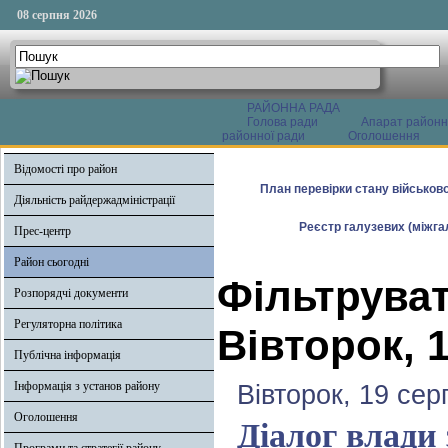
08 серпня 2026
РАЙОННА РАДА
Голова ради
Апарат районн
районної ради
Оголошення
Відомості про район
План перевірки стану військово
Діяльність райдержадміністрації
Реєстр галузевих (міжгал
Прес-центр
Район сьогодні
Фільтруват
Розпорядчі документи
Регуляторна політика
Вівторок, 
Публічна інформація
Інформація з установ району
Вівторок, 19 сер
Оголошення
Діалог влади 