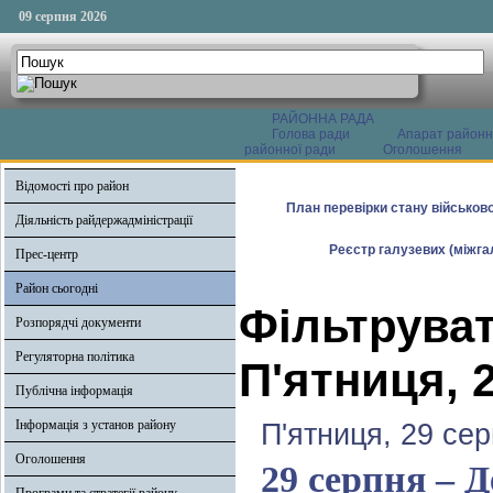
09 серпня 2026
РАЙОННА РАДА
Голова ради
Апарат районн
районної ради
Оголошення
Відомості про район
План перевірки стану військово
Діяльність райдержадміністрації
Реєстр галузевих (міжгал
Прес-центр
Район сьогодні
Фільтруват
Розпорядчі документи
Регуляторна політика
П'ятниця, 
Публічна інформація
Інформація з установ району
П'ятниця, 29 се
Оголошення
29 серпня – Д