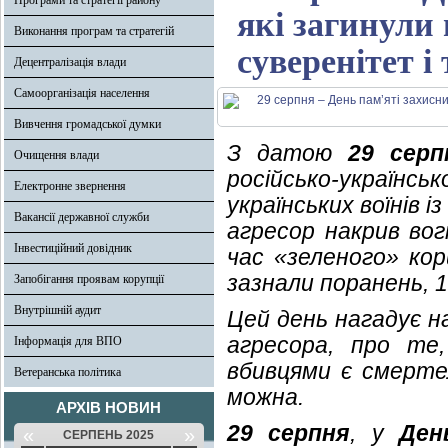
Програми та стратегії району
які загинули 
Виконання програм та стратегій
суверенітет і
Децентралізація влади
Самоорганізація населення
Вивчення громадської думки
З датою
29 серп
Очищення влади
російсько-українсь
Електронне звернення
українських воїнів і
Вакансії державної служби
агресор накрив вог
Інвестиційний довідник
час «зеленого» кор
зазнали поранень, 1
Запобігання проявам корупції
Внутрішній аудит
Цей день нагадує н
агресора, про те
Інформація для ВПО
вбивцями є смерте
Ветеранська політика
можна.
АРХІВ НОВИН
29 серпня
, у
Ден
«
»
СЕРПЕНЬ 2025