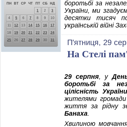
боротьбі за незале
ПН
ВТ
СР
ЧТ
ПТ
СБ
НД
України, ми згадує
1
2
3
десятки тисяч по
4
5
6
7
8
9
10
українській війні За
11
12
13
14
15
16
17
18
19
20
21
22
23
24
25
26
27
28
29
30
31
П'ятниця, 29 се
На Стелі пам'
29 серпня
, у
День
боротьбі за нез
цілісність Україн
жителями громади 
життя за рідну 
Банаха
.
Хвилиною мовчання