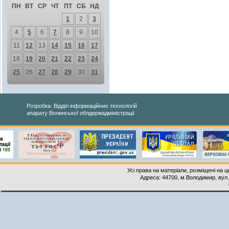
ПН
ВТ
СР
ЧТ
ПТ
СБ
НД
1
2
3
4
5
6
7
8
9
10
11
12
13
14
15
16
17
18
19
20
21
22
23
24
25
26
27
28
29
30
31
Розробка: Відділ інформаційних технологій
апарату Волинської облдержадміністрації
Усі права на матеріали, розміщені на 
Адреса: 44700, м.Володимир, вул. 