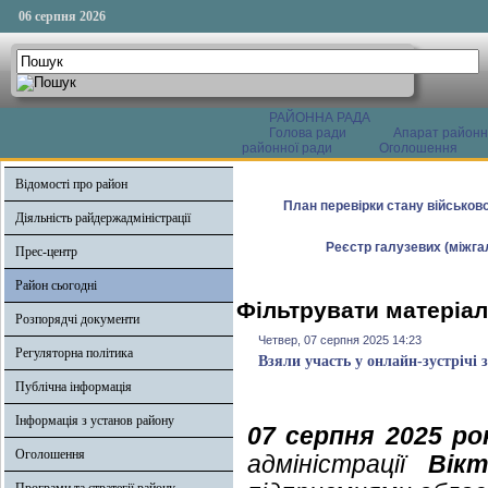
06 серпня 2026
РАЙОННА РАДА
Голова ради
Апарат районн
районної ради
Оголошення
Відомості про район
План перевірки стану військово
Діяльність райдержадміністрації
Реєстр галузевих (міжгал
Прес-центр
Район сьогодні
Фільтрувати матеріал
Розпорядчі документи
Четвер, 07 серпня 2025 14:23
Регуляторна політика
Взяли участь у онлайн-зустрічі 
Публічна інформація
Інформація з установ району
07 серпня
2025 ро
Оголошення
адміністрації
Вік