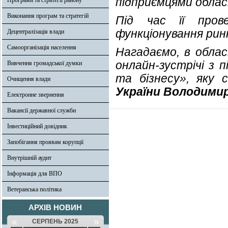
підприємцями облас
Програми та стратегії району
Виконання програм та стратегій
Під час її пров
функціонування рин
Децентралізація влади
Самоорганізація населення
Нагадаємо, в облас
онлайн-зустрічі з 
Вивчення громадської думки
та бізнесу», яку
Очищення влади
України Володими
Електронне звернення
Вакансії державної служби
Інвестиційний довідник
Запобігання проявам корупції
Внутрішній аудит
Інформація для ВПО
Ветеранська політика
АРХІВ НОВИН
«
»
СЕРПЕНЬ 2025