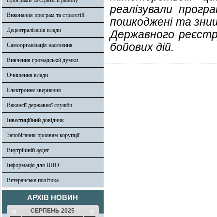
Програми та стратегії району
реалізували програ
Виконання програм та стратегій
пошкоджені та знищ
Децентралізація влади
Державного реєстр
бойових дій.
Самоорганізація населення
Вивчення громадської думки
Очищення влади
Електронне звернення
Вакансії державної служби
Інвестиційний довідник
Запобігання проявам корупції
Внутрішній аудит
Інформація для ВПО
Ветеранська політика
АРХІВ НОВИН
«
»
СЕРПЕНЬ 2025