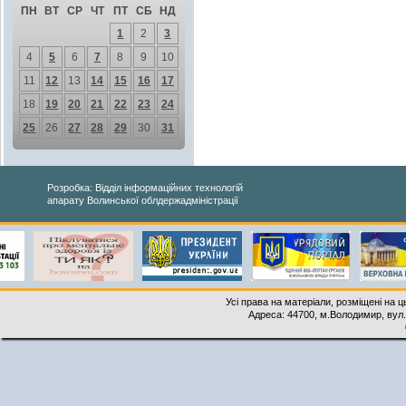
ПН
ВТ
СР
ЧТ
ПТ
СБ
НД
1
2
3
4
5
6
7
8
9
10
11
12
13
14
15
16
17
18
19
20
21
22
23
24
25
26
27
28
29
30
31
Розробка: Відділ інформаційних технологій
апарату Волинської облдержадміністрації
Усі права на матеріали, розміщені на 
Адреса: 44700, м.Володимир, вул. 