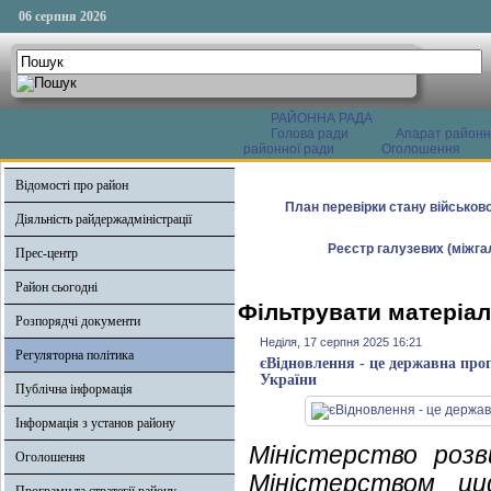
06 серпня 2026
РАЙОННА РАДА
Голова ради
Апарат районн
районної ради
Оголошення
Відомості про район
План перевірки стану військово
Діяльність райдержадміністрації
Реєстр галузевих (міжгал
Прес-центр
Район сьогодні
Фільтрувати матеріал
Розпорядчі документи
Неділя, 17 серпня 2025 16:21
Регуляторна політика
єВідновлення - це державна про
України
Публічна інформація
Інформація з установ району
Міністерство роз
Оголошення
Міністерством ци