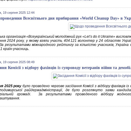
к, 19 серпня 2025 12:44
проведення Всесвітнього дня прибирання «World Cleanup Day» в Укр
ка організація «Всеукраїнський молодіжний рух «Let’s do it Ukraine» вислов
ння 2024 року, у якому взяли участь 404 121 волонтер у 24 областях Укра
. За результатами міжнародного рейтингу за кількістю учасників, Україна о
1 країн-учасниць.
к, 19 серпня 2025 08:49
ння Комісії з відбору фахівців із супроводу ветеранів війни та демобі
ня 2025 року
було проведено чергове засідання Комісії з відбору фахівців і
лодимирської райдержадміністрації, де було розглянуто заяви канди
ріальній громаді. За результатами проведеного відбору жодно
аштування.