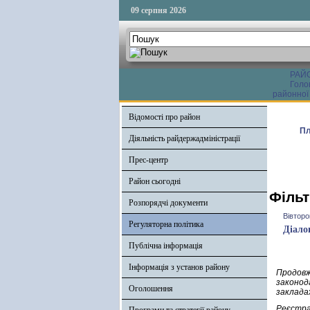
09 серпня 2026
РАЙ
Голо
районної
Відомості про район
Пл
Діяльність райдержадміністрації
Прес-центр
Район сьогодні
Фільт
Розпорядчі документи
Вівторо
Регуляторна політика
Діало
Публічна інформація
Інформація з установ району
Продовж
законод
Оголошення
заклада
Реєстра