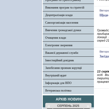
Програми та стратегії району
Виконання програм та стратегій
Вівторо
Децентралізація влади
Щодо 
Самоорганізація населення
Вивчення громадської думки
Громадсь
прибира
локації
Очищення влади
серед 21
Електронне звернення
Вівторо
Вакансії державної служби
Засіда
Інвестиційний довідник
Запобігання проявам корупції
13 серп
осіб Во
Внутрішній аудит
терито
працевл
Інформація для ВПО
Ветеранська політика
АРХІВ НОВИН
«
»
СЕРПЕНЬ 2025