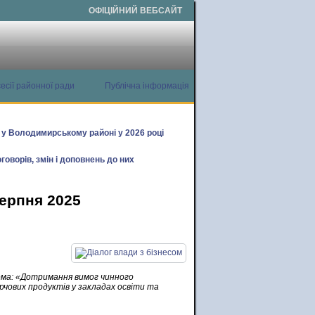
ОФІЦІЙНИЙ ВЕБСАЙТ
есії районної ради
Публічна інформація
х у Володимирському районі у 2026 році
говорів, змін і доповнень до них
серпня 2025
ма: «Дотримання вимог чинного
чових продуктів у закладах освіти та