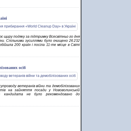
аїні
лює щиру подяку за підтримку Всесвітньо го дня
їни. Спільними зусиллями було очищено 26 232
бійшла 200 країн і посіла 11-те місце в Світі
лізованих осіб
з супроводу ветеранів війни та демобілізованих
датів на зайняття посади у Нововолинській
го кандидата не було рекомендовано до