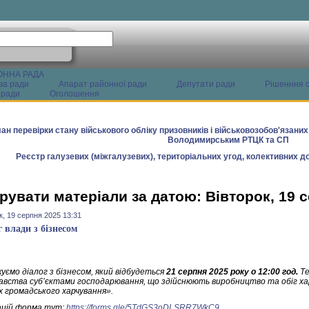
ОННА РАДА
ва ради
Апарат районної ради
Депутати ради
Рішенння с
 ради
Оголошення
ан перевірки стану військового обліку призовників і військовозобов'язани
Володимирським РТЦК та СП
Реєстр галузевих (міжгалузевих), територіальних угод, колективних до
рувати матеріали за датою: Вівторок, 19 
к, 19 серпня 2025 13:31
г влади з бізнесом
уємо діалог з бізнесом, який відбудеться
21 серпня 2025 року о 12:00 год.
Те
авства суб’єктами господарювання, що здійснюють виробництво та обіг хар
х громадського харчування».
цій форма тут:
https://forms.gle/5TdGS3oDLSRR7WkC9