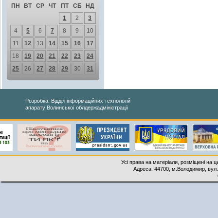
ПН
ВТ
СР
ЧТ
ПТ
СБ
НД
1
2
3
4
5
6
7
8
9
10
11
12
13
14
15
16
17
18
19
20
21
22
23
24
25
26
27
28
29
30
31
Розробка: Відділ інформаційних технологій
апарату Волинської облдержадміністрації
Усі права на матеріали, розміщені на 
Адреса: 44700, м.Володимир, вул. 