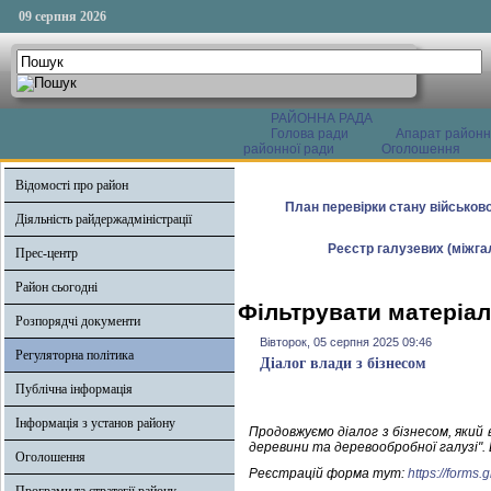
09 серпня 2026
РАЙОННА РАДА
Голова ради
Апарат районн
районної ради
Оголошення
Відомості про район
План перевірки стану військово
Діяльність райдержадміністрації
Реєстр галузевих (міжгал
Прес-центр
Район сьогодні
Фільтрувати матеріал
Розпорядчі документи
Вівторок, 05 серпня 2025 09:46
Регуляторна політика
Діалог влади з бізнесом
Публічна інформація
Інформація з установ району
Продовжуємо діалог з бізнесом, який
деревини та деревообробної галузі". 
Оголошення
Реєстрацій форма тут:
https://form