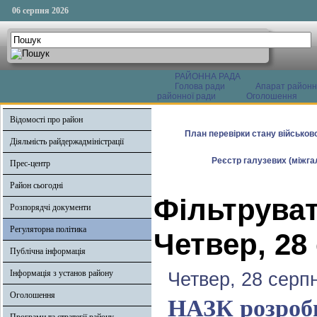
06 серпня 2026
РАЙОННА РАДА
Голова ради
Апарат районн
районної ради
Оголошення
Відомості про район
План перевірки стану військово
Діяльність райдержадміністрації
Реєстр галузевих (міжгал
Прес-центр
Район сьогодні
Фільтруват
Розпорядчі документи
Регуляторна політика
Четвер, 28
Публічна інформація
Інформація з установ району
Четвер, 28 серп
Оголошення
НАЗК розроби