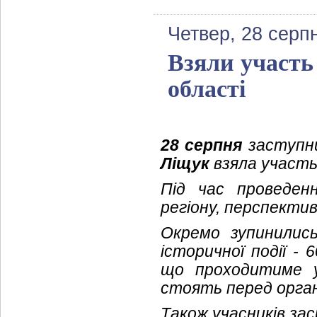
Четвер, 28 серп
Взяли участь
області
28 серпня
заступни
Ліщук
взяла участь
Під час проведен
регіону, перспектив
Окремо зупинились
історичної події -
6
що проходитиме у 
стоять перед орга
Також учасників за