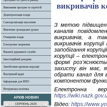
Програми та стратегії району
викривачів к
Виконання програм та стратегій
Децентралізація влади
Самоорганізація населення
З метою підвищенн
Вивчення громадської думки
каналів повідомле
викривачів, а т
Очищення влади
викривачів корупці
Електронне звернення
запобігання корупц
Вакансії державної служби
корупції – електро
Інвестиційний довідник
формі роз’яснюєть
Запобігання проявам корупції
захисту він має, 
обрати канал для 
Внутрішній аудит
компонентом функц
Інформація для ВПО
Електронна ве
Ветеранська політика
https://wiki.nazk.go
АРХІВ НОВИН
Відео:
https://www.
«
»
СЕРПЕНЬ 2025