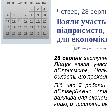
ПН
ВТ
СР
ЧТ
ПТ
СБ
НД
1
2
3
Четвер, 28 серп
4
5
6
7
8
9
10
Взяли участь 
11
12
13
14
15
16
17
18
19
20
21
22
23
24
підприємств,
25
26
27
28
29
30
31
для економік
28 серпня
заступни
Ліщук
взяла
учас
підприємств, дія
області, що проход
Під час її роботи
підтверджено ста
важлива для економ
краю, й прийнято ві