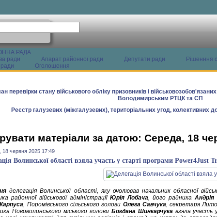
ОННА РАДА
ва ради
Апарат районної ради
Депутати ради
Рішенння с
 ради
Оголошення
ан перевірки стану військового обліку призовників і військовозобов'язани
Володимирським РТЦК та СП
Реєстр галузевих (міжгалузевих), територіальних угод, колективних до
рувати матеріали за датою: Середа, 18 че
 18 червня 2025 17:49
ація Волинської області взяла участь у старті програми Power4Just Tr
ня
делегація Волинської області, яку очолював начальник обласної військ
ика районної військової адміністрації
Юрія Лобача
, його радника
Андрія
Карпуса
, Поромівського сільського голови
Олега Савчука
, секретаря Лито
ика Нововолинського міського голови
Богдана Шинкарчука
взяла участь 