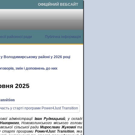
ОФІЦІЙНИЙ ВЕБСАЙТ
есії районної ради
Публічна інформація
х у Володимирському районі у 2026 році
говорів, змін і доповнень до них
рвня 2025
ansition
ової адміністрації
Іван Рудницький
, у складі
 Нагорного
, Нововолинського міського голови
везької сільської ради
Мирослави Жукової
та
у старті програми
Power4Just Transition
, яка