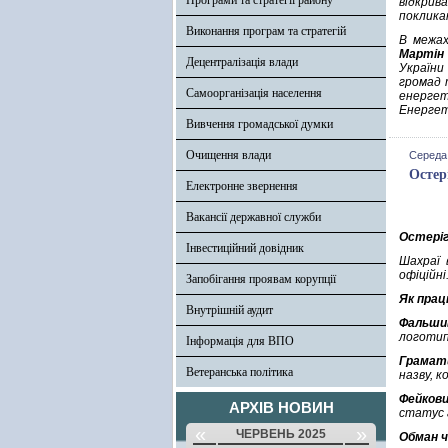
Програми та стратегії району
відкрив
поклика
Виконання програм та стратегій
В межах
Мартін
Децентралізація влади
України
громад 
Самоорганізація населення
енерге
Енергет
Вивчення громадської думки
Очищення влади
Середа,
Остер
Електронне звернення
Вакансії державної служби
Остеріг
Інвестиційний довідник
Шахраї 
офіційні
Запобігання проявам корупції
Як прац
Внутрішній аудит
Фальши
логотипи
Інформація для ВПО
Грамат
Ветеранська політика
назву, 
Фейкови
АРХІВ НОВИН
статус 
«
»
ЧЕРВЕНЬ 2025
Обман ч