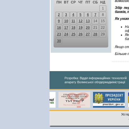
вимагаю
ПН
ВТ
СР
ЧТ
ПТ
СБ
НД
Збір пе
1
банків, 
2
3
4
5
6
7
8
Як уни
9
10
11
12
13
14
15
На
16
17
18
19
20
21
22
оф
23
24
25
26
27
28
29
Як
ба
30
Якщо ст
Більше 
Розробка: Відділ інформаційних технологій
апарату Волинської облдержадміністрації
Усі п