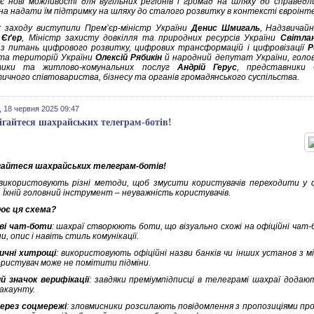
ає нові можливості для вугільних регіонів і громад на шляху до справедл
на надати їм підтримку на шляху до сталого розвитку в контексті євроінте
 заходу виступили Прем’єр-міністр України
Денис Шмигаль
, Надзвичай
 Єґер
, Міністр захисту довкілля та природних ресурсів України
Світла
 з питань цифрового розвитку, цифрових трансформацій і цифровізації
Р
та територій України
Олексій Рябикін
й народний депутат України, голов
тики та житлово-комунальних послуг
Андрій Герус
, представники Є
ичного співтовариства, бізнесу та органів громадянського суспільства.
 18 червня 2025 09:47
ігайтеся шахрайських телеграм-ботів!
айтеся шахрайських телеграм-ботів!
використовують різні методи, щоб змусити користувачів переходити у 
. Їхній головний інструмент – неуважність користувачів.
ює ця схема?
ві чат-боти
: шахраї створюють боти, що візуально схожі на офіційні чат
, опис і навіть стиль комунікації.
ичні хитрощі
: використовують офіційні назви банків чи інших установ з м
користувач може не помітити підміни.
й значок верифікації
: завдяки преміумпідписці в телеграмі шахраї додаю
акаунту.
ерез соцмережі
: зловмисники розсилають повідомлення з пропозиціями пр