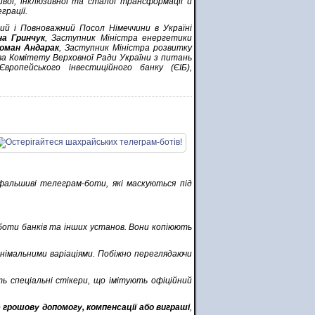
ивої, інклюзивної та сталої трансформації й
грації.
ний і Повноважний Посол Німеччини в Україні
на Гринчук
, Заступник Міністра енергетики
оман Андарак
, Заступник Міністра розвитку
а Комітету Верховної Ради України з питань
вропейського інвестиційного банку (ЄІБ),
фальшиві телеграм-боти, які маскуються під
-боти банків та інших установ. Вони копіюють
інімальними варіаціями. Побіжно переглядаючи
ть спеціальні стікери, що імітують офіційний
о
грошову допомогу, компенсації або виграші
,