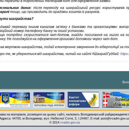
чи перейти в підроблений телеграм-бот для оформлення заявки.
рсональних даних
: після переходу на шахрайський ресурс користувачів
паролі
тощо, що призводить до крадіжки коштів із рахунків.
кнути шахрайства?
давай перевагу іншим каналам зв’язку з банками та організаціями: вико
іційний номер телефону банку чи іншої установи.
що потрібно скористатися чат-ботом, знайди посилання на нього на оф
нку. Не погоджуйся на оформлення грошової допомоги через чат-бот.
ав жертвою шахрайства, подай електронне звернення до кіберполіції за п
про те, як уберегтися від шахрайства, читай на сайті #ШахрайГудбай:
https
Воло
рава на матеріали, розміщені на цьому сайті, належать Володимирській райдержадмініст
Адреса: 44700, м.Володимир, вул. Небесної Сотні, 3, т.24467, E-mail: post@vvadm.gov.u
© 2014
vvadm.gov.ua