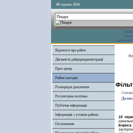
08 серпня 2026
РАЙ
Голо
районної
Відомості про район
Пл
Діяльність райдержадміністрації
Прес-центр
Район сьогодні
Фільт
Розпорядчі документи
Середа,
Регуляторна політика
Делег
Публічна інформація
Інформація з установ району
18 черв
начальн
Оголошення
Бориса 
заступн