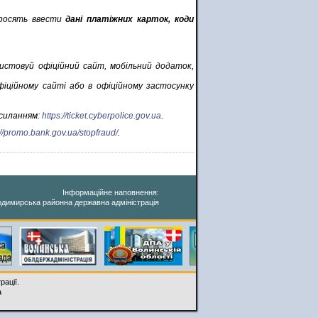
 просять ввести
дані платіжних карток, коди
ристовуй офіційний сайт, мобільний додаток,
іційному сайті або в офіційному застосунку
осиланням:
https://ticket.cyberpolice.gov.ua
.
://promo.bank.gov.ua/stopfraud/
.
Інформаційне наповнення:
димирська районна державна адміністрація
рації.
a