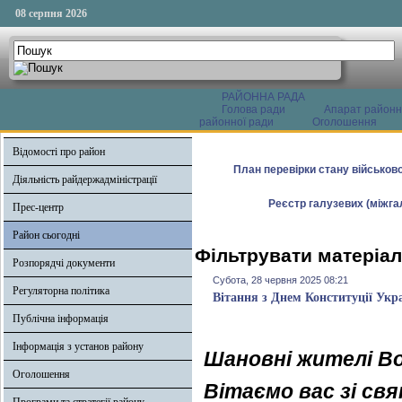
08 серпня 2026
РАЙОННА РАДА
Голова ради
Апарат районн
районної ради
Оголошення
Відомості про район
План перевірки стану військово
Діяльність райдержадміністрації
Реєстр галузевих (міжгал
Прес-центр
Район сьогодні
Фільтрувати матеріал
Розпорядчі документи
Субота, 28 червня 2025 08:21
Регуляторна політика
Вітання з Днем Конституції Укр
Публічна інформація
Інформація з установ району
Шановні жителі В
Оголошення
Вітаємо вас зі св