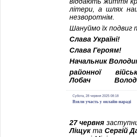
віддають життя кра
літери, а шлях на
незворотнім.
Шануймо їх подвиг 
Слава Україні!
Слава Героям!
Начальник Володи
районної війс
Лобач
Володи
Субота, 28 червня 2025 08:18
Взяли участь у онлайн-нараді
27 червня
заступни
Ліщук
та
Сергій 