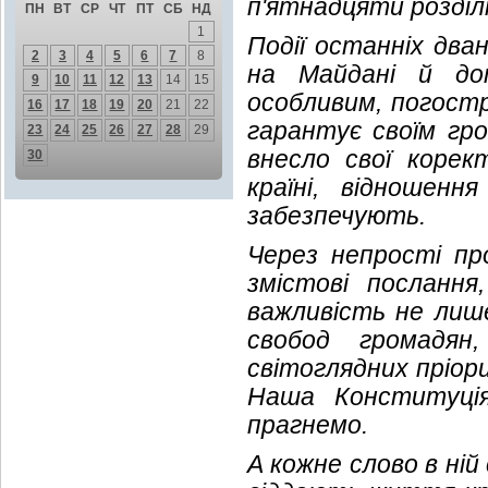
п'ятнадцяти розділі
ПН
ВТ
СР
ЧТ
ПТ
СБ
НД
1
Події останніх два
2
3
4
5
6
7
8
на Майдані й до
9
10
11
12
13
14
15
особливим, погостр
16
17
18
19
20
21
22
гарантує своїм гро
23
24
25
26
27
28
29
внесло свої коре
30
країні, відношен
забезпечують.
Через непрості пр
змістові послання
важливість не лише
свобод громадян
світоглядних пріори
Наша Конституція
прагнемо.
А кожне слово в ній