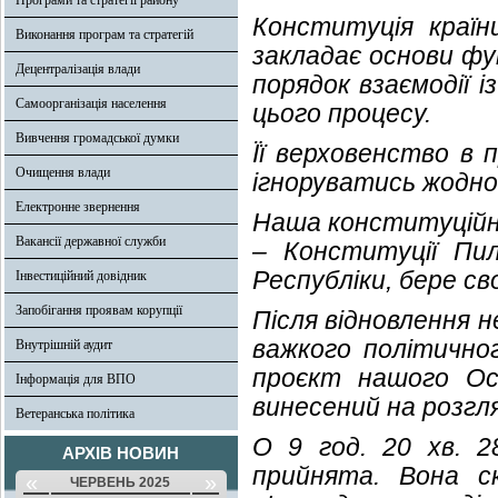
Програми та стратегії району
Конституція країн
Виконання програм та стратегій
закладає основи фу
Децентралізація влади
порядок взаємодії і
Самоорганізація населення
цього процесу.
Вивчення громадської думки
Її верховенство в
Очищення влади
ігноруватись жодн
Електронне звернення
Наша конституційн
Вакансії державної служби
– Конституції Пил
Республіки, бере сво
Інвестиційний довідник
Запобігання проявам корупції
Після відновлення н
важкого політично
Внутрішній аудит
проєкт нашого Ос
Інформація для ВПО
винесений на розгл
Ветеранська політика
О 9 год. 20 хв. 2
АРХІВ НОВИН
прийнята. Вона с
«
»
ЧЕРВЕНЬ 2025