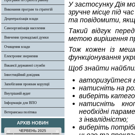
Програми та стратегії району
У застосунку Дія м
Виконання програм та стратегій
зручне місце під ч
та повідомити, якщ
Децентралізація влади
Самоорганізація населення
Такий відгук пере
метою вирішення п
Вивчення громадської думки
Очищення влади
Тож кожен із меш
функціонування укри
Електронне звернення
Вакансії державної служби
Щоб знайти найближ
Інвестиційний довідник
авторизуйтеся в
Запобігання проявам корупції
натисніть на ро
Внутрішній аудит
виберіть катег
натисніть кн
Інформація для ВПО
необхідні парам
Ветеранська політика
з інвалідністю;
АРХІВ НОВИН
виберіть потріб
«
»
ЧЕРВЕНЬ 2025