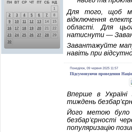
нього та прокл
ПН
ВТ
СР
ЧТ
ПТ
СБ
НД
1
Для того, щоб м
2
3
4
5
6
7
8
відключення елект
9
10
11
12
13
14
15
області. Для ць
16
17
18
19
20
21
22
натиснути — Заван
23
24
25
26
27
28
29
30
Завантажуйте мапу
навіть при відсутн
Понеділок, 09 червня 2025 11:57
Підсумовуючи проведення Націо
Вперше в Україні
тиждень безбар’єрн
Його метою було 
безбар’єрності чер
популяризацію пози