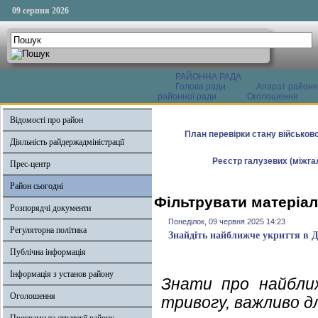
09 серпня 2026
РАЙОННА РАДА
Голова ради
Апарат районн
районної ради
Оголошення
Відомості про район
План перевірки стану військово
Діяльність райдержадміністрації
Реєстр галузевих (міжгал
Прес-центр
Район сьогодні
Фільтрувати матеріал
Розпорядчі документи
Понеділок, 09 червня 2025 14:23
Регуляторна політика
Знайдіть найближче укриття в Ді
Публічна інформація
Інформація з установ району
Знати про найбли
Оголошення
тривогу, важливо дл