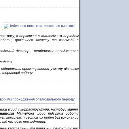
го року, в порівнянні з аналогічним періодом
оботи, цивільного захисту та взаємодії з
 людський фактор – необережне поводження з
олодших.
 підтримали проєкт рішення, у якому містився
а території району.
ника відділу інфраструктури, містобудування,
натолія Матвіюка
щодо підсумків роботи
неї, комплекс підготовчих робіт був виконаний
 під час його проходження.
дений капітальний та поточний ремонт під час