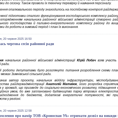
ки до сезону. Також провели їх технічну перевірку й навчання персоналу.
ення опалювального періоду знаходилось на постійному контролі райдержад
ежної підготовки сталого функціонування господарського комплексу району
розпорядженням начальника районної військової адміністрації створено р
ьного господарства й паливно-енергетичного комплексу району до вище
ки до роботи в зимовий період і план їх виконання.
я, 20 червня 2025 16:50
лась чергова сесія районної ради
ня
начальник районної військової адміністрації
Юрій Лобач
взяв участь 
ї ради.
 її роботи депутатами було розглянуто питання розроблення схеми пла
 межах Зимнівської сільської ради.
ачив автор проєкту, начальник відділу інфраструктури, містобудува
рства райдержадміністрації
Анатолій Матвіюк
, його розробка сприятим
в у громаді, що призведе до соціально-економічного розвитку, підвищення
ційних умов, бо вже заплановано будівництво парку вітрових електростанц
надходження до бюджетів, додаткові енергетичні потужності, які пр
ств у регіоні.
я, 20 червня 2025 12:58
омлення про намір ТОВ «Кроноспан УА» отримати дозвіл на викиди