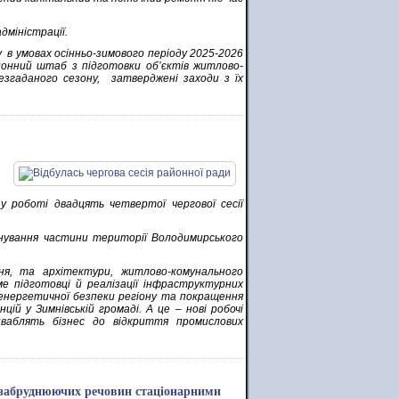
міністрації.
 в умовах осінньо-зимового періоду 2025-2026
айонний штаб з підготовки об’єктів житлово-
згаданого сезону, затверджені заходи з їх
у роботі двадцять четвертої чергової сесії
нування частини території Володимирського
ння, та архітектури, житлово-комунального
е підготовці й реалізації інфраструктурних
 енергетичної безпеки регіону та покращення
ій у Зимнівській громаді. А це – нові робочі
иваблять бізнес до відкриття промислових
 забруднюючих речовин стаціонарними