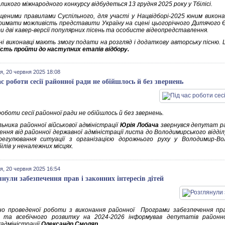
ликого міжнародного конкурсу відбудеться 13 грудня 2025 року у Тбілісі.
щеними правилами Суспільного, для участі у Нацвідборі-2025 юним викон
имати можливість представити Україну на сцені цьогорічного Дитячого Єв
и дві кавер-версії популярних пісень та особисте відеопредставлення.
ні виконавці мають змогу подати на розгляд і додаткову авторську пісню. Ц
сть пройти до наступних етапів відбору.
я, 20 червня 2025 18:08
ас роботи сесії районної ради не обійшлось й без звернень
роботи сесії районної ради не обійшлось й без звернень.
ьника районної військової адміністрації
Юрія Лобача
звернувся депутат р
ння від районної державної адміністрації листа до Володимирського відділу
егулювання ситуації з організацією дорожнього руху у Володимир-Во
лів у неналежних місцях.
я, 20 червня 2025 16:54
янули забезпечення прав і законних інтересів дітей
о проведеної роботи з виконання районної Програми забезпечення прав 
 та всебічного розвитку на 2024-2026 інформував депутатів районн
адміністрації
Олександр Смоляр
.