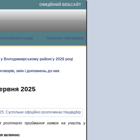
ОФІЦІЙНИЙ ВЕБСАЙТ
есії районної ради
Публічна інформація
х у Володимирському районі у 2026 році
говорів, змін і доповнень до них
червня 2025
я розпочало приймання заявок на участь у
ня включно
.