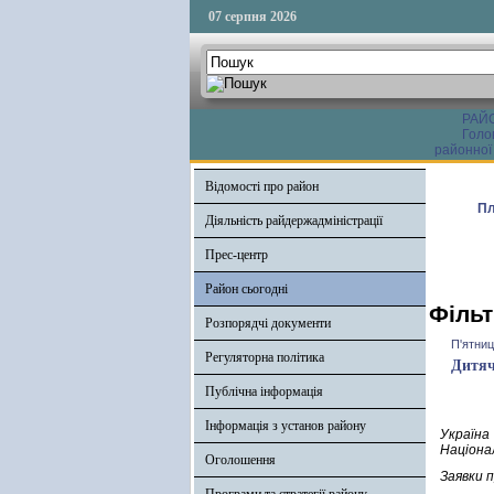
07 серпня 2026
РАЙ
Голо
районної
Відомості про район
Пл
Діяльність райдержадміністрації
Прес-центр
Район сьогодні
Фільт
Розпорядчі документи
П'ятниц
Регуляторна політика
Дитяч
Публічна інформація
Інформація з установ району
Україна
Націонал
Оголошення
Заявки 