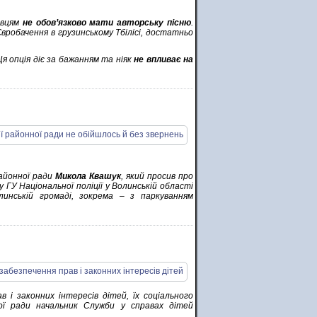
авцям
не обов’язково мати авторську пісню
.
робачення в грузинському Тбілісі, достатньо
я опція діє за бажанням та ніяк
не впливає на
айонної ради
Микола Квашук
, який просив про
 ГУ Національної поліції у Волинській області
линській громаді, зокрема – з паркуванням
і законних інтересів дітей, їх соціального
ої ради начальник Служби у справах дітей