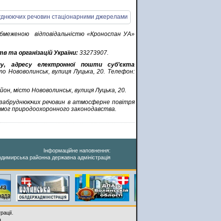
меженою відповідальністю «Кроноспан УА»
в та організацій України:
33273907.
ну, адресу електронної пошти суб’єкта
о Нововолинськ, вулиця Луцька, 20. Телефон:
он, місто Нововолинськ, вулиця Луцька, 20.
и забруднюючих речовин в атмосферне повітря
имог природоохоронного законодавства.
Інформаційне наповнення:
димирська районна державна адміністрація
рації.
a