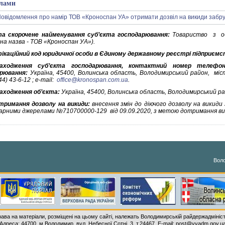
лами
а скорочене найменування суб’єкта господарювання:
Товариство з об
на назва - ТОВ «Кроноспан УА»).
ікаційний код юридичної особи в Єдиному державному реєстрі підприємст
находження суб’єкта господарювання, контактний номер телефо
рювання:
Україна, 45400, Волинська область, Володимирський район, міст
4) 43-6-12 ; e-mail:
office@kronospan.com.ua
.
аходження об’єкта:
Україна, 45400, Волинська область, Володимирський рай
римання дозволу на викиди:
внесення змін до діючого дозволу на викид
арними джерелами №710700000-129 від 09.09.2020, з метою дотримання в
Воло
рава на матеріали, розміщені на цьому сайті, належать Володимирській райдержадмініст
Адреса: 44700, м.Володимир, вул. Небесної Сотні, 3, т.24467, E-mail: post@vvadm.gov.u