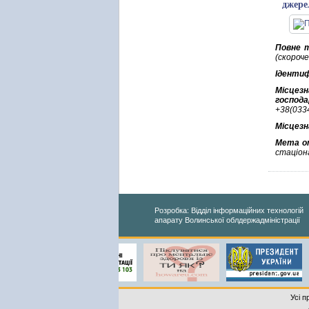
джере
Повне т
(скороче
Ідентиф
Місцез
господа
+38(0334
Місцезн
Мета от
стаціон
Розробка: Відділ інформаційних технологій
апарату Волинської облдержадміністрації
Усі п