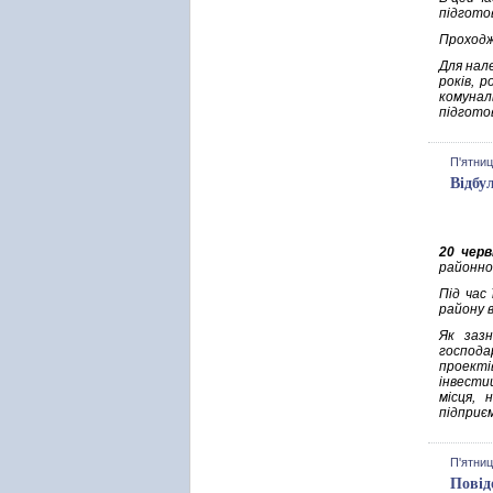
підготов
Проходж
Для нал
років, 
комунал
підготов
П'ятниц
Відбу
20 черв
районно
Під час
району в
Як зазн
господа
проекті
інвести
місця, 
підприєм
П'ятниц
Повід