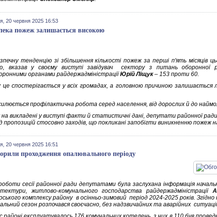
я, 20 червня 2025 16:53
пека пожеж залишається високою
зпечну тенденцію зі збільшення кількості пожеж за перші п'ять місяців цьо
о, вказав у своєму виступі завідувач сектору з питань оборонної р
оронними органами райдержадміністрації
Юрій Ліщук
– 153 проти 60.
 це спостерігається у всіх громадах, а головною причиною залишається
силюється профілактична робота серед населення, від дорослих й до найм
у на викладені у виступі факти й статистичні дані, депутати районної ради
яд пропозицій стосовно заходів, що покликані запобігти виникненню пожеж н
я, 20 червня 2025 16:51
орили проходження опалювального періоду
 роботи сесії районної ради депутатами була заслухана інформація началь
тектури, житлово-комунального господарства райдержадміністрації
А
ського комплексу району в осінньо-зимовий період 2024-2025 років. Згідно 
вальний сезон розпочався своєчасно, без надзвичайних та аварійних ситуацій
ас районі експлуатувалось 176 комунальних котелень, з них в 110 був прове