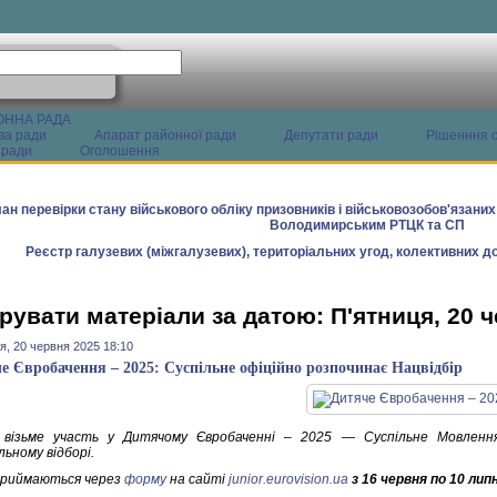
ОННА РАДА
ва ради
Апарат районної ради
Депутати ради
Рішенння с
 ради
Оголошення
ан перевірки стану військового обліку призовників і військовозобов'язани
Володимирським РТЦК та СП
Реєстр галузевих (міжгалузевих), територіальних угод, колективних до
рувати матеріали за датою: П'ятниця, 20 
я, 20 червня 2025 18:10
е Євробачення – 2025: Суспільне офіційно розпочинає Нацвідбір
 візьме участь у Дитячому Євробаченні – 2025
—
Суспільне Мовленн
ьному відборі.
приймаються через
форму
на сайті
junior.eurovision.ua
з 16 червня
по 10 лип