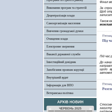
Програми та стратегії району
Фінал ве
Виконання програм та стратегій
За спро
Щоб отр
записат
Децентралізація влади
Також ю
Самоорганізація населення
можливі
Вивчення громадської думки
П'ятниц
Очищення влади
Під ч
Електронне звернення
Вакансії державної служби
Під час 
Інвестиційний довідник
До начал
направле
щодо вр
Запобігання проявам корупції
автомобі
Внутрішній аудит
П'ятниц
Інформація для ВПО
Розгл
Ветеранська політика
АРХІВ НОВИН
Стосовн
«
»
захисту
ЧЕРВЕНЬ 2025
райдерж