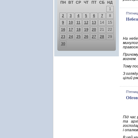
ПН
ВТ
СР
ЧТ
ПТ
СБ
НД
1
П'ятниц
2
3
4
5
6
7
8
Небез
9
10
11
12
13
14
15
16
17
18
19
20
21
22
23
24
25
26
27
28
29
На небе
минулог
30
правоох
Причому
вогнем.
Тому по
З огляд
цілий р
П'ятниц
Обгов
Під час
та архі
господар
і опалю
В цей ч