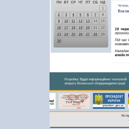
ПН
ВТ
СР
ЧТ
ПТ
СБ
НД
Четвер,
1
Взяли
2
3
4
5
6
7
8
9
10
11
12
13
14
15
16
17
18
19
20
21
22
19 черв
проходи
23
24
25
26
27
28
29
Під час
30
нововве
Нагадає
влади т
Розробка: Відділ інформаційних технологій
апарату Волинської облдержадміністрації
Усі п