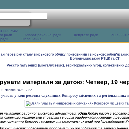
ОННА РАДА
ва ради
Апарат районної ради
Депутати ради
Рішенння с
 ради
Оголошення
ан перевірки стану військового обліку призовників і військовозобов'язани
Володимирським РТЦК та СП
Реєстр галузевих (міжгалузевих), територіальних угод, колективних до
рувати матеріали за датою: Четвер, 19 че
 19 червня 2025 17:52
 участь у конгресових слуханнях Конгресу місцевих та регіональних 
ня
начальник районної військової адміністрації
Юрій Лобач
разом з головою 
та окремими керівниками управлінь і відділів райдержадміністрації, предст
ових слуханнях Конгресу місцевих та регіональних влад при Президентові Ук
 дискусії учасники обговорили проблематику розроблення та затвердження мі