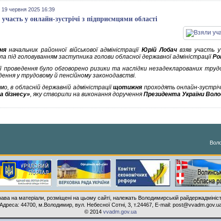
 19 червня 2025 16:39
 участь у онлайн-зустрічі з підприємцями області
ня
начальник районної військової адміністрації
Юрій Лобач
взяв участь у
ла під головуванням заступника голови обласної державної адміністрації
Ро
 її проведення було обговорено ризики та наслідки незадекларованих трудов
дення у трудовому й пенсійному законодавстві.
мо, в обласній державній адміністрації
щотижня
проходять онлайн-зустріч
а бізнесу»
, яку створили на виконання доручення
Президента України Воло
Воло
рава на матеріали, розміщені на цьому сайті, належать Володимирській райдержадмініст
Адреса: 44700, м.Володимир, вул. Небесної Сотні, 3, т.24467, E-mail: post@vvadm.gov.u
© 2014
vvadm.gov.ua