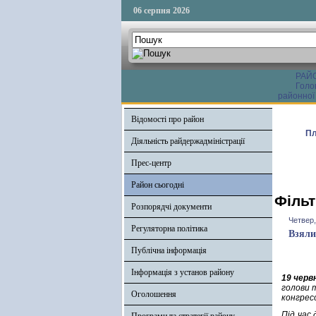
06 серпня 2026
РАЙ
Голо
районної
Відомості про район
Пл
Діяльність райдержадміністрації
Прес-центр
Район сьогодні
Фільт
Розпорядчі документи
Четвер,
Регуляторна політика
Взяли
Публічна інформація
Інформація з установ району
19 черв
голови 
Оголошення
конгрес
Під час