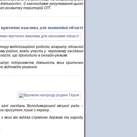
 діяльності», й законодавче регулювання цього
ого розвитку територій ОТГ.
их критично важлива для економіки області
тору мобілізаційної роботи апарату обласної
му районі, взяли участь у черговому засіданні
бласті, що проходило в онлайн-режимі.
атус підприємств, діяльність яких критично
о відповідні рішення.
у залі засідань Володимирської міської ради –
а присутніх лише з екрану...
 яких він віддав служінню державі та народу,
.