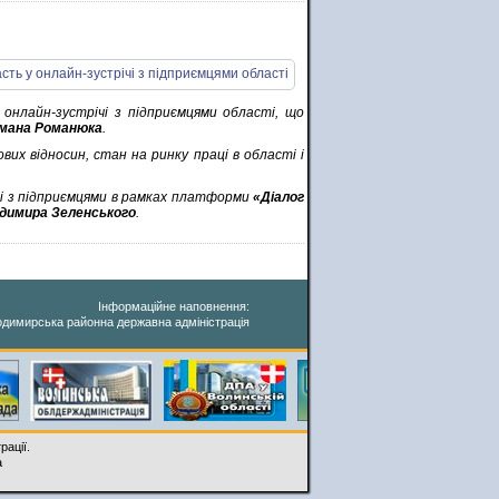
 онлайн-зустрічі з підприємцями області, що
мана Романюка
.
их відносин, стан на ринку праці в області і
і з підприємцями в рамках платформи
«Діалог
димира Зеленського
.
Інформаційне наповнення:
димирська районна державна адміністрація
рації.
a