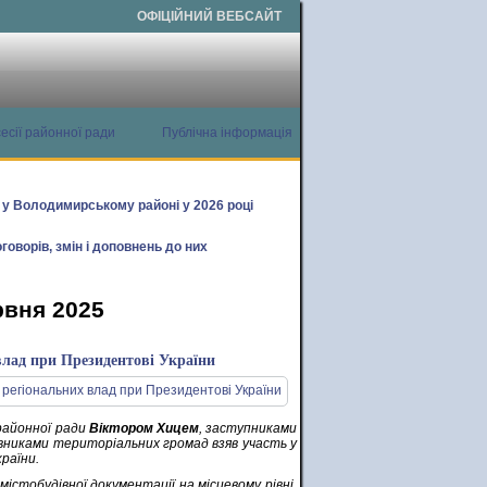
ОФІЦІЙНИЙ ВЕБСАЙТ
есії районної ради
Публічна інформація
х у Володимирському районі у 2026 році
говорів, змін і доповнень до них
рвня 2025
влад при Президентові України
районної ради
Віктором Хицем
, заступниками
авниками територіальних громад взяв участь у
раїни.
стобудівної документації на місцевому рівні,