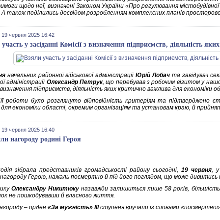
вимоги щодо неї, визначені Законом України «Про регулювання містобудівної
. А також поділились досвідом розробленням комплексних планів просторов
 19 червня 2025 16:42
 участь у засіданні Комісії з визначення підприємств, діяльність як
ня
начальник районної військової адміністрації
Юрій Лобач
та завідувач сек
ої адміністрації
Олександр Петрук
, що перебував з робочим візитом у нашо
з визначення підприємств, діяльність яких критично важлива для економіки о
 її роботи було розглянуто відповідність критеріям та підтверджено ст
 для економіки області, окремим організаціям та установам краю, й прийнят
 19 червня 2025 16:40
ли нагороду родині Героя
одія зібрала представників громадськості району сьогодні,
19 червня
, 
 нагороду Герою, нажаль посмертно й під його поглядом, що може дивитись н
нику
Олександру Никитюку
назавжди залишиться лише 58 років, більшість з
ок не пошкодувавши й власного життя.
нагороду – орден
«За мужність» ІІІ
ступеня вручали із словами «посмертно»