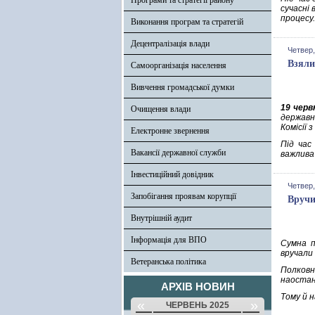
Програми та стратегії району
сучасні 
процесу
Виконання програм та стратегій
Децентралізація влади
Четвер,
Взяли
Самоорганізація населення
Вивчення громадської думки
19 черв
Очищення влади
державн
Комісії 
Електронне звернення
Під час
Вакансії державної служби
важлива
Інвестиційний довідник
Четвер,
Запобігання проявам корупції
Вручи
Внутрішній аудит
Інформація для ВПО
Сумна п
вручали
Ветеранська політика
Полков
наостан
АРХІВ НОВИН
Тому й 
«
»
ЧЕРВЕНЬ 2025