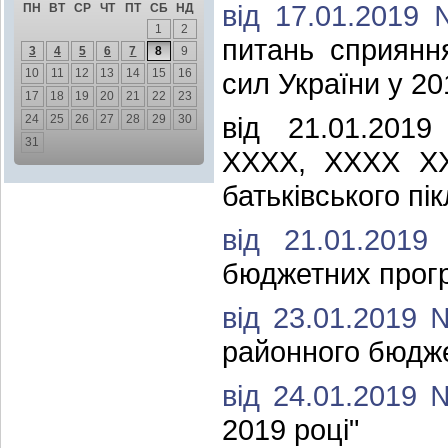
від 17.01.2019
ПН
ВТ
СР
ЧТ
ПТ
СБ
НД
1
2
питань сприянн
3
4
5
6
7
8
9
10
11
12
13
14
15
16
сил України у 20
17
18
19
20
21
22
23
від 21.01.20
24
25
26
27
28
29
30
31
ХХХХ, ХХХХ ХХ
батьківського пі
від 21.01.20
бюджетних прогр
від 23.01.2019
районного бюдже
від 24.01.2019
2019 році"