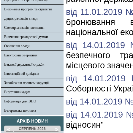
Програми та стратегії району
від 11.01.2019 
Виконання програм та стратегій
Децентралізація влади
бронювання в
Самоорганізація населення
національної еко
Вивчення громадської думки
від 14.01.2019
Очищення влади
безпечного тр
Електронне звернення
місцевого значе
Вакансії державної служби
Інвестиційний довідник
від 14.01.201
Запобігання проявам корупції
Соборності Укра
Внутрішній аудит
від 14.01.2019 №
Інформація для ВПО
Ветеранська політика
від 14.01.2019 
АРХІВ НОВИН
відносин"
«
»
СЕРПЕНЬ 2026