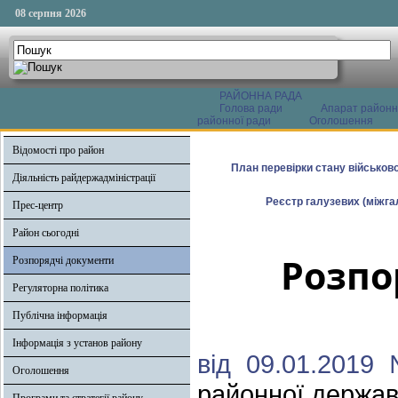
08 серпня 2026
РАЙОННА РАДА
Голова ради
Апарат районн
районної ради
Оголошення
Відомості про район
План перевірки стану військово
Діяльність райдержадміністрації
Реєстр галузевих (міжгал
Прес-центр
Район сьогодні
Розпо
Розпорядчі документи
Регуляторна політика
Публічна інформація
Інформація з установ району
від 09.01.2019
Оголошення
районної державн