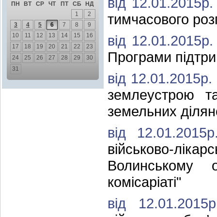
від 12.01.2015р
ПН
ВТ
СР
ЧТ
ПТ
СБ
НД
1
2
тимчасового роз
3
4
5
6
7
8
9
10
11
12
13
14
15
16
від 12.01.2015р
17
18
19
20
21
22
23
Програми підтрим
24
25
26
27
28
29
30
31
від 12.01.2015р
землеустрою та
земельних ділян
від 12.01.201
військово-лі
Волинському о
комісаріаті"
від 12.01.201