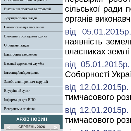
Програми та стратегії району
сільської ради 
Виконання програм та стратегій
органів виконавч
Децентралізація влади
Самоорганізація населення
від 05.01.201
Вивчення громадської думки
наявність земел
Очищення влади
власниках землі 
Електронне звернення
від 05.01.2015
Вакансії державної служби
Соборності Укра
Інвестиційний довідник
Запобігання проявам корупції
від 12.01.2015р
Внутрішній аудит
тимчасового роз
Інформація для ВПО
від 12.01.2015р
Ветеранська політика
тимчасового роз
АРХІВ НОВИН
«
»
СЕРПЕНЬ 2026