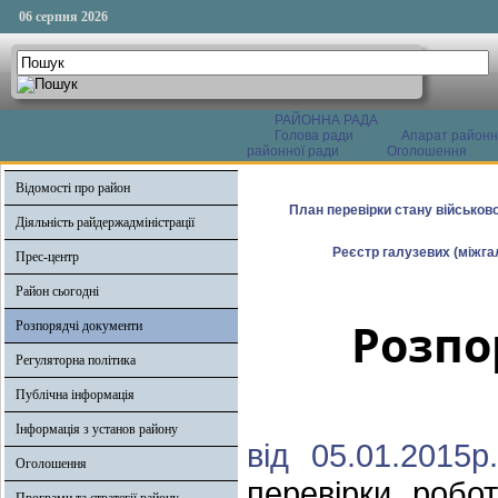
06 серпня 2026
РАЙОННА РАДА
Голова ради
Апарат районн
районної ради
Оголошення
Відомості про район
План перевірки стану військово
Діяльність райдержадміністрації
Реєстр галузевих (міжгал
Прес-центр
Район сьогодні
Розпо
Розпорядчі документи
Регуляторна політика
Публічна інформація
Інформація з установ району
від 05.01.201
Оголошення
перевірки робот